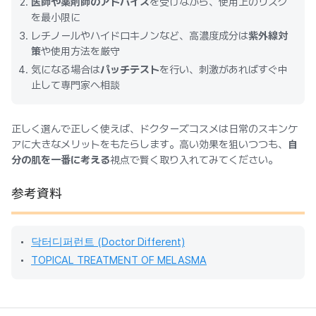
医師や薬剤師のアドバイス
を受けながら、使用上のリスク
を最小限に
レチノールやハイドロキノンなど、高濃度成分は
紫外線対
策
や使用方法を厳守
気になる場合は
パッチテスト
を行い、刺激があればすぐ中
止して専門家へ相談
正しく選んで正しく使えば、ドクターズコスメは日常のスキンケ
アに大きなメリットをもたらします。高い効果を狙いつつも、
自
分の肌を一番に考える
視点で賢く取り入れてみてください。
参考資料
닥터디퍼런트 (Doctor Different)
TOPICAL TREATMENT OF MELASMA