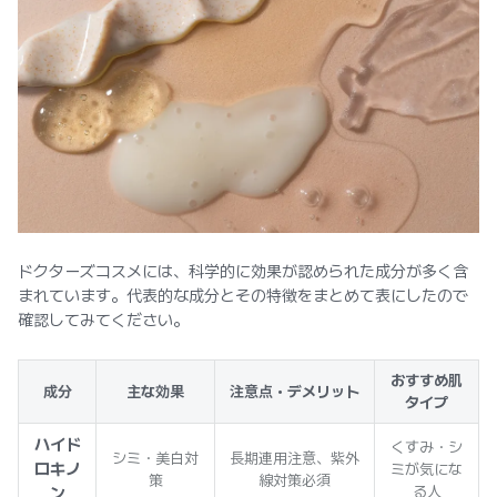
ドクターズコスメには、科学的に効果が認められた成分が多く含
まれています。代表的な成分とその特徴をまとめて表にしたので
確認してみてください。
おすすめ肌
成分
主な効果
注意点・デメリット
タイプ
ハイド
くすみ・シ
シミ・美白対
長期連用注意、紫外
ロキノ
ミが気にな
策
線対策必須
る人
ン