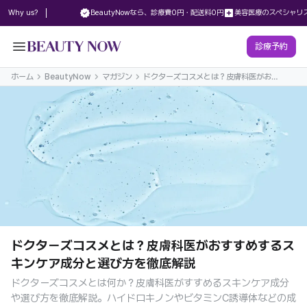
new_releases
local_hospital
Why us?
BeautyNowなら、診療費0円・配送料0円
美容医療のスペシャリ
menu
診療予約
ホーム
BeautyNow
マガジン
ドクターズコスメとは？皮膚科医がおす
すめするスキンケア成分と選び方を徹底
解説
ドクターズコスメとは？皮膚科医がおすすめするス
キンケア成分と選び方を徹底解説
ドクターズコスメとは何か？皮膚科医がすすめるスキンケア成分
や選び方を徹底解説。ハイドロキノンやビタミンC誘導体などの成