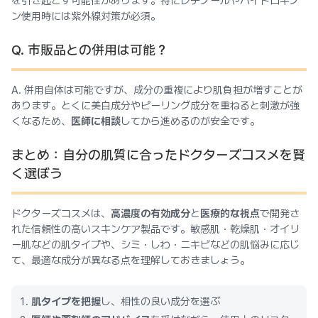
を引き起こす可能性があります。特にレチノールやハイドロキノ
ン使用時には紫外線対策が必須。
Q. 市販品との併用は可能？
A. 併用自体は可能ですが、成分の重複により肌負担が増すことが
あります。とくに美白成分やピーリング成分を重ねると刺激が強
くなるため、
医師に相談
してから進めるのが安全です。
まとめ：自分の肌質に合ったドクターズコスメを賢
く選ぼう
ドクターズコスメは、
高濃度の有効成分
と
医療的な視点
で開発さ
れた信頼性の高いスキンケア製品です。敏感肌・乾燥肌・オイリ
ー肌などの肌タイプや、シミ・しわ・ニキビなどの肌悩みに応じ
て、最適な成分が異なる点を理解しておきましょう。
肌タイプを把握
し、相性の良い成分を選ぶ