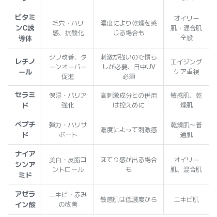
ビタミ
オイリー
毛穴・ハリ
濃度により乾燥を感
ンC誘
肌・混合肌
感、抗酸化
じる場合も
全般
導体
シワ改善、タ
刺激が強いので慣ら
レチノ
エイジング
ーンオーバー
しが必要、日中UV
ール
ケア重視
促進
必須
セラミ
保湿・バリア
高刺激成分との併用
敏感肌、乾
ド
強化
は控えめに
燥肌
ペプチ
弾力・ハリサ
乾燥肌～普
濃度によって刺激感
ド
ポート
通肌
ナイア
美白・皮脂コ
ほてり感が出る場合
オイリー
シンア
ントロール
も
肌、混合肌
ミド
アゼラ
ニキビ・赤み
敏感肌は低濃度から
ニキビ肌
イン酸
の改善