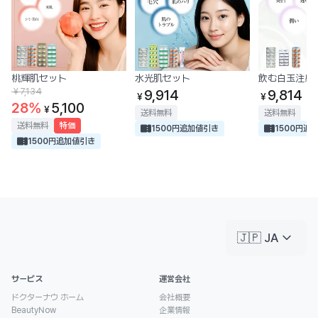
桃輝肌セット
水光肌セット
飲む白玉注射
￥
7,134
9,914
9,814
￥
￥
28
%
5,100
￥
送料無料
送料無料
送料無料
特価
1500円追加値引き
1500円追
1500円追加値引き
keyboard_arrow_down
🇯🇵 JA
サービス
運営会社
ドクターナウ ホーム
会社概要
BeautyNow
企業情報