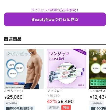
ダイエットで話題の方法を解説！
BeautyNowでさらに見る
関連商品
オゼンピック
マンジャロ
リベルサス
￥
16,380
25,060
12,434
￥
￥
42
%
9,490
￥
送料無料
送料無料
送料無料
特価
1500円追加値引き
1500円追