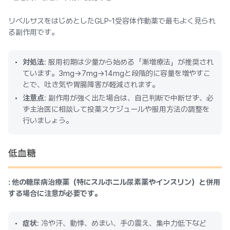
リベルサスをはじめとしたGLP-1受容体作動薬で最もよく見られ
る副作用です。
対処法
: 服用初期は少量から始める「漸増療法」が推奨され
ています。3mg→7mg→14mgと段階的に容量を増やすこ
とで、吐き気や胃腸障害が軽減されます。
注意点
: 副作用が強く出た場合は、自己判断で中断せず、必
ず主治医に相談して投薬スケジュールや服用方法の調整を
行いましょう。
低血糖
: 他の糖尿病治療薬（特にスルホニル尿素薬やインスリン）と併用
する場合に注意が必要です。
症状
: 冷や汗、動悸、めまい、手の震え、集中力低下など