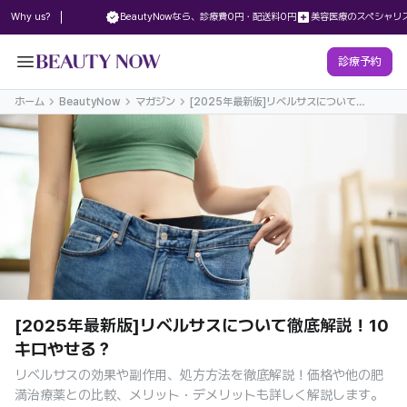
new_releases
local_hospital
Why us?
BeautyNowなら、診療費0円・配送料0円
美容医療のスペシャリ
menu
診療予約
ホーム
BeautyNow
マガジン
[2025年最新版]リベルサスについて徹
底解説！10キロやせる？
[2025年最新版]リベルサスについて徹底解説！10
キロやせる？
リベルサスの効果や副作用、処方方法を徹底解説！価格や他の肥
満治療薬との比較、メリット・デメリットも詳しく解説します。