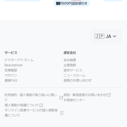
1500円追加値引き
keyboard_arrow_down
🇯🇵 JA
サービス
運営会社
ドクターナウ ホーム
会社概要
BeautyNow
企業情報
診療履歴
提供サービス
マガジン
ニュースルーム
健康FAQ
提携のお問い合わせ
利用規約 · 個人情報の取り扱いに関し
病院 · 薬局提携のお問い合わせ
て
お客様センター
個人情報の保護について
オンライン医療サービスの個人情報保
護について