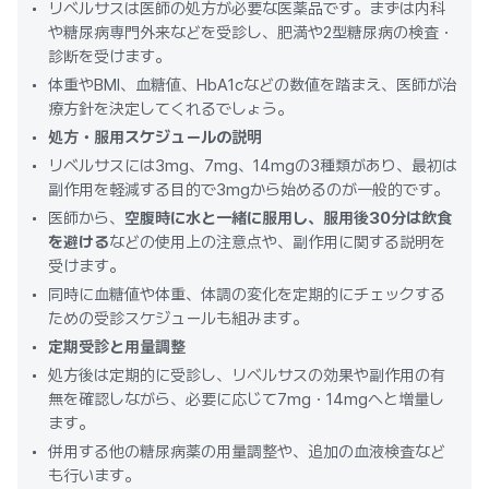
リベルサスは医師の処方が必要な医薬品です。まずは内科
や糖尿病専門外来などを受診し、肥満や2型糖尿病の検査・
診断を受けます。
体重やBMI、血糖値、HbA1cなどの数値を踏まえ、医師が治
療方針を決定してくれるでしょう。
処方・服用スケジュールの説明
リベルサスには3mg、7mg、14mgの3種類があり、最初は
副作用を軽減する目的で3mgから始めるのが一般的です。
医師から、
空腹時に水と一緒に服用し、服用後30分は飲食
を避ける
などの使用上の注意点や、副作用に関する説明を
受けます。
同時に血糖値や体重、体調の変化を定期的にチェックする
ための受診スケジュールも組みます。
定期受診と用量調整
処方後は定期的に受診し、リベルサスの効果や副作用の有
無を確認しながら、必要に応じて7mg・14mgへと増量し
ます。
併用する他の糖尿病薬の用量調整や、追加の血液検査など
も行います。