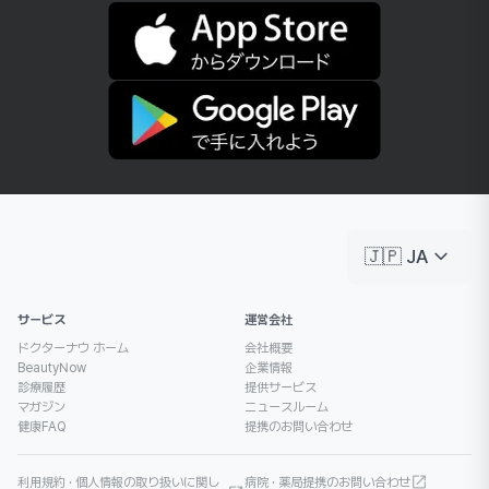
keyboard_arrow_down
🇯🇵 JA
サービス
運営会社
ドクターナウ ホーム
会社概要
BeautyNow
企業情報
診療履歴
提供サービス
マガジン
ニュースルーム
健康FAQ
提携のお問い合わせ
利用規約 · 個人情報の取り扱いに関し
病院 · 薬局提携のお問い合わせ