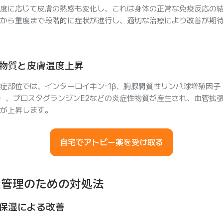
度に応じて皮膚の熱感も変化し、これは身体の正常な免疫反応の
から重度まで段階的に症状が進行し、適切な治療により改善が期
物質と皮膚温度上昇
症部位では、インターロイキン-1β、胸腺間質性リンパ球増殖因子
P）、プロスタグランジンE2などの炎症性物質が産生され、血管拡
が上昇します。
自宅でアトピー薬を受け取る
状管理のための対処法
保湿による改善