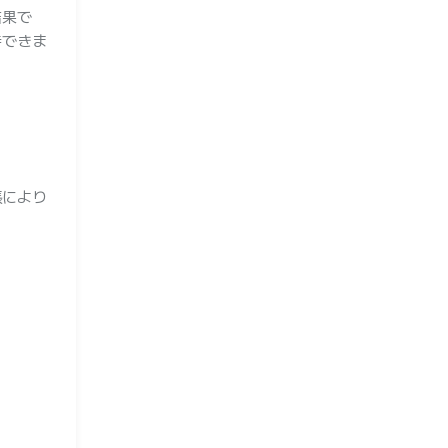
結果で
待できま
張により