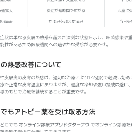
急速拡大
炎症が短時間で広がる
即座に
強い痛み
かゆみを超えた痛み
当日受
症状は単なる皮膚の熱感を超えた深刻な状態を示し、細菌感染や
能性があるため医療機関への速やかな受診が必要です。
膚の熱感改善について
性皮膚炎の皮膚の熱感は、適切な治療により1-2週間で軽減し始め
療で正常な皮膚温度に戻りますが、過度な冷却や強い掻破は避け
導のもとで治療を継続することが重要です。
こでもアトピー薬を受け取る方法
もどこでも
オンライン診療アプリドクターナウ
でオンライン診療を
を希望の場所に配送してもらえます。