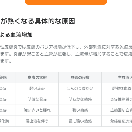
膚が熱くなる具体的な原因
よる血流増加
性皮膚炎では皮膚のバリア機能が低下し、外部刺激に対する免疫
ます。炎症が起こると血管が拡張し、血流量が増加することで皮
ます。
段階
皮膚の状態
熱感の程度
主な原
炎症
軽い赤み
ほんのり暖かい
軽微な血管
炎症
明確な発赤
明らかな熱感
炎症性物質
炎症
強い赤みと腫れ
強い熱感
広範囲な血
悪化期
浸出液を伴う
最も強い熱感
免疫反応の