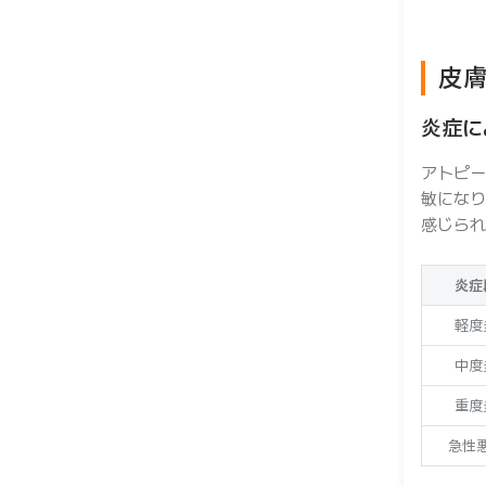
皮
ー
炎症に
アトピー
敏になり
感じられ
炎症
軽度
中度
重度
急性