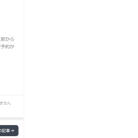
風邪から
療予約か
ません
の記事