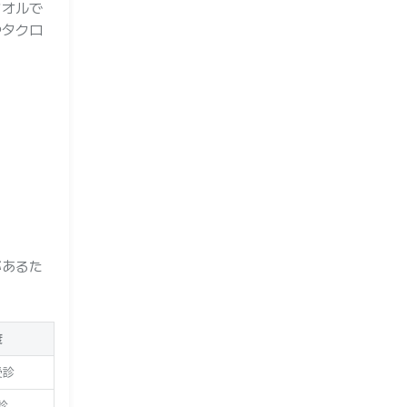
タオルで
やタクロ
があるた
度
受診
診