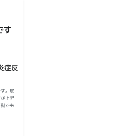
です
炎症反
です。皮
度が上昇
証拠でも