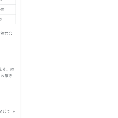
受診
診
重篤な合
ます。継
、医療専
通じて ア