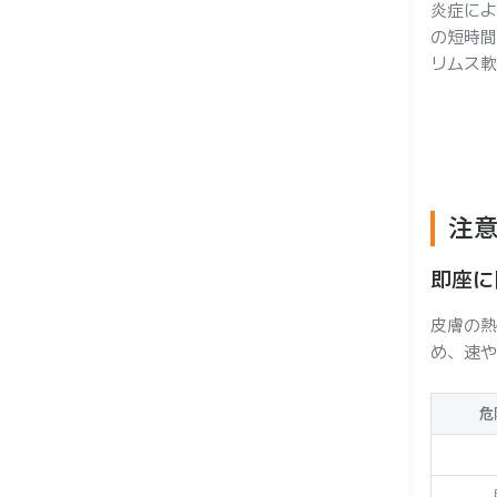
炎症によ
の短時間
リムス軟
注
即座に
皮膚の熱
め、速や
危