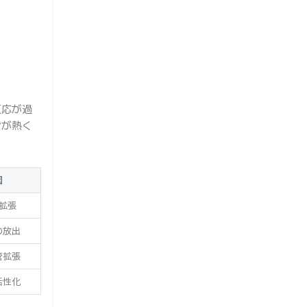
反応が過
膚が熱く
因
拡張
の放出
管拡張
活性化