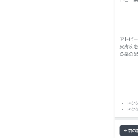
アトピー
皮膚疾患
ら薬の配
ドク
ドク
前の