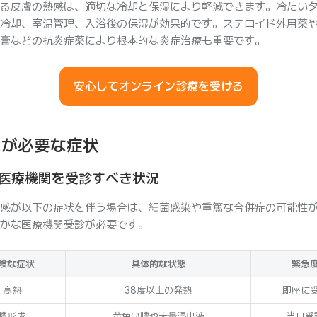
る皮膚の熱感は、適切な冷却と保湿により軽減できます。冷たい
冷却、室温管理、入浴後の保湿が効果的です。ステロイド外用薬
膏などの抗炎症薬により根本的な炎症治療も重要です。
安心してオンライン診療を受ける
意が必要な症状
医療機関を受診すべき状況
感が以下の症状を伴う場合は、細菌感染や重篤な合併症の可能性
かな医療機関受診が必要です。
険な症状
具体的な状態
緊急
高熱
38度以上の発熱
即座に
膿形成
黄色い膿や大量浸出液
当日受