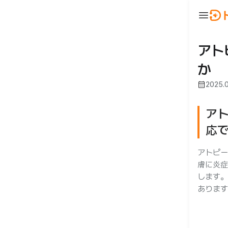
menu
ウ
BeautyNow
person
ログイン
アト
か
🇯🇵 JA
🇰🇷 KO
🇺🇸 EN
calendar_month
2025.0
ア
応
アトピー
膚に炎症
合わせ
します。
あります