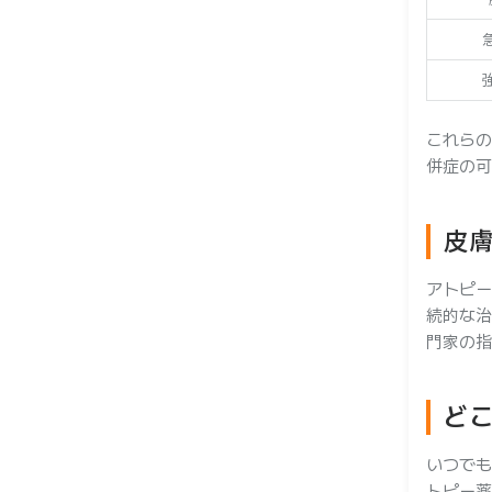
これらの
併症の可
皮
アトピー
続的な治
門家の指
ど
いつで
トピー薬