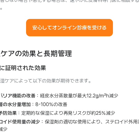
善しない場合や悪化する場合は、速やかに皮膚科専門医に相談す
。
安心してオンライン診療を受ける
湿ケアの効果と長期管理
に証明された効果
湿ケアによって以下の効果が期待できます。
バリア機能の改善
：経皮水分蒸散量が最大12.2g/m²h減少
層の水分量増加
：8-100%の改善
予防効果
：定期的な保湿により再発リスクが約25%減少
ロイド使用量の減少
：保湿剤の適切な使用により、ステロイド外用
減少