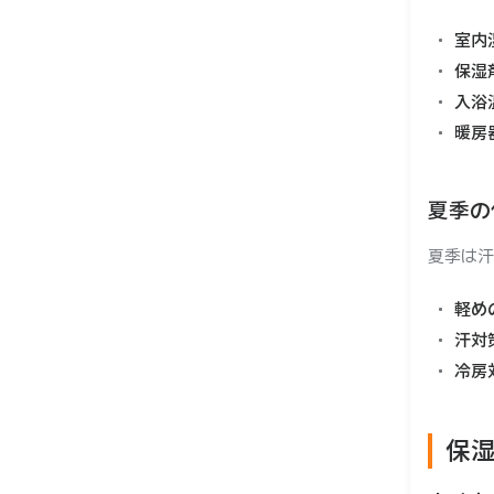
室内
保湿
入浴
暖房
夏季の
夏季は汗
軽め
汗対
冷房
保