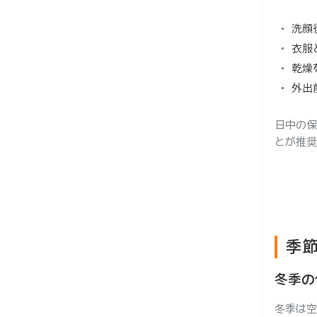
洗顔
衣服
乾燥
外出
日中の保
とが推奨
季
冬季の
冬季は空