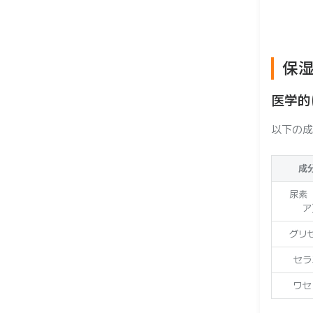
保
ー
医学的
以下の成
成
尿素
ア
グリ
セラ
ワセ