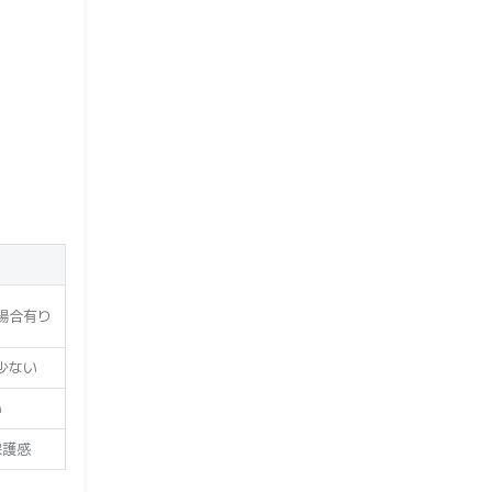
場合有り
少ない
い
保護感