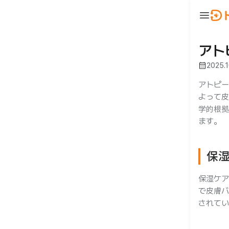
menu
ウ
BeautyNow
person
ログイン
アト
calendar_month
2025.1
🇯🇵 JA
🇰🇷 KO
🇺🇸 EN
アトピー
よって皮
学的根拠
ます。
保
合わせ
保湿ケア
で皮膚バ
されてい