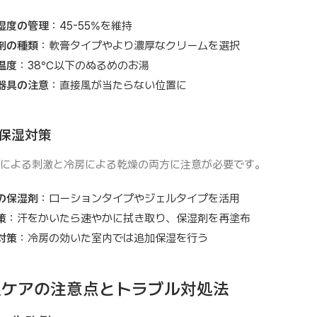
湿度の管理
：45-55%を維持
剤の種類
：軟膏タイプやより濃厚なクリームを選択
温度
：38℃以下のぬるめのお湯
器具の注意
：直接風が当たらない位置に
保湿対策
による刺激と冷房による乾燥の両方に注意が必要です。
の保湿剤
：ローションタイプやジェルタイプを活用
策
：汗をかいたら速やかに拭き取り、保湿剤を再塗布
対策
：冷房の効いた室内では追加保湿を行う
湿ケアの注意点とトラブル対処法