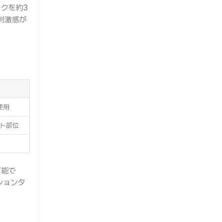
クを約3
刺激感が
使用
ト部位
可能で
ションタ