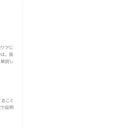
湿ケアに
では、医
く解説し
すること
究で証明