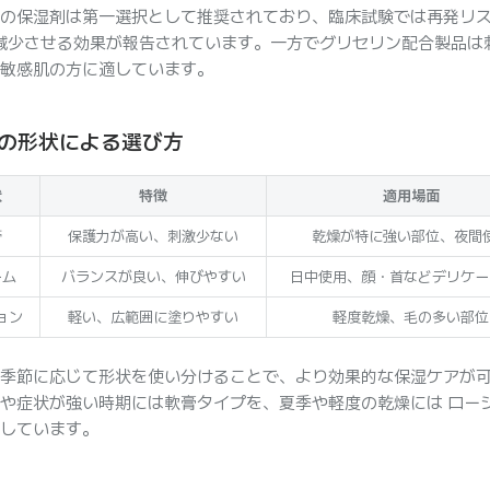
の保湿剤は第一選択として推奨されており、臨床試験では再発リス
減少させる効果が報告されています。一方でグリセリン配合製品は
敏感肌の方に適しています。
の形状による選び方
状
特徴
適用場面
膏
保護力が高い、刺激少ない
乾燥が特に強い部位、夜間
ーム
バランスが良い、伸びやすい
日中使用、顔・首などデリケー
ョン
軽い、広範囲に塗りやすい
軽度乾燥、毛の多い部位
季節に応じて形状を使い分けることで、より効果的な保湿ケアが
や症状が強い時期には軟膏タイプを、夏季や軽度の乾燥には ロー
しています。