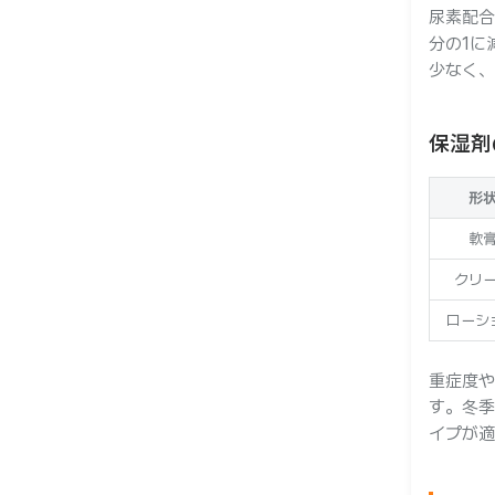
尿素配合
分の1に
少なく、
保湿剤
形
軟
クリ
ローシ
重症度や
す。冬季
イプが適