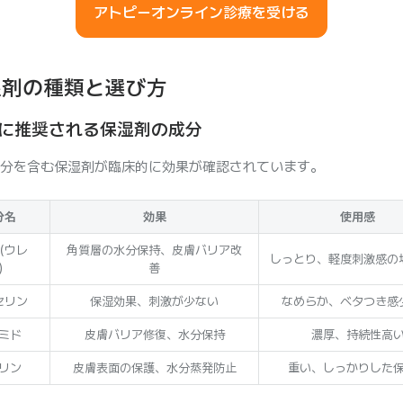
アトピーオンライン診療を受ける
湿剤の種類と選び方
に推奨される保湿剤の成分
分を含む保湿剤が臨床的に効果が確認されています。
分名
効果
使用感
（ウレ
角質層の水分保持、皮膚バリア改
しっとり、軽度刺激感の
）
善
セリン
保湿効果、刺激が少ない
なめらか、ベタつき感
ミド
皮膚バリア修復、水分保持
濃厚、持続性高
リン
皮膚表面の保護、水分蒸発防止
重い、しっかりした