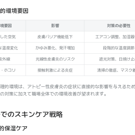
物理的環境要因
境要因
影響
対策の必要性
した空気
皮膚バリア機能低下
エアコン調整、加湿器
な温度変化
かゆみ悪化、発汗増加
段階的な温度調節
紫外線
光線性皮膚炎のリスク
遮光対策、日焼け止
・ホコリ
接触刺激による炎症
清掃の徹底、マスク
理的環境は、アトピー性皮膚炎の症状に直接的な影響を与えるた
の対策に加えて職場全体での環境改善が望まれます。
場でのスキンケア戦略
予防的保湿ケア