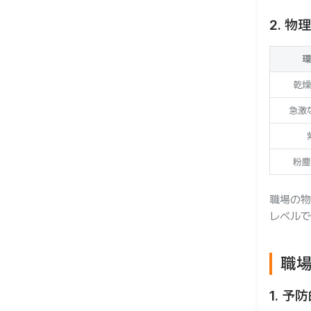
2. 
環
乾燥
急激
粉塵
職場の物
レベルで
職
1. 