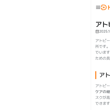
menu
ウ
BeautyNow
person
ログイン
アト
calendar_month
2025.1
🇯🇵 JA
🇰🇷 KO
🇺🇸 EN
アトピー
所です。
でいます
ための具
ア
合わせ
アトピー
ケアの継
スクが高
できます