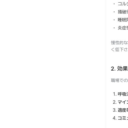
コル
掻破
睡眠
炎症
慢性的な
く低下さ
2. 
職場での
呼吸
マイ
適度
コミ