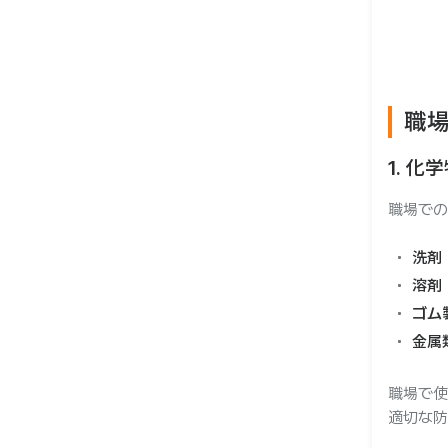
ー
職
1. 
職場での
洗剤
溶剤
ゴム
金属
職場で使
適切な防