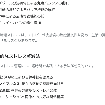
チゾール分泌異常による免疫バランスの乱れ
行動の増加によるバリア機能の破綻
障害による皮膚修復機能の低下
性サイトカインの産生増加
職場ストレスは、アトピー性皮膚炎の治療抵抗性を高め、生活の
せるリスクがあります。
効果的なストレス軽減法
ストレス管理には、短時間で実践できる手法が効果的です。
法
: 深呼吸により自律神経を整える
ンドフルネス
: 現在の感覚に意識を向ける
な運動
: 昼休みの散歩でストレス発散
ュニケーション
: 同僚との良好な関係構築