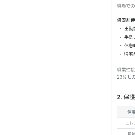
職場での
保湿剤使
出勤
手洗
休憩
帰宅
職業性接
23％も
2. 
保
ニト
長