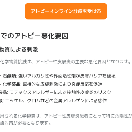
アトピーオンライン診療を受ける
場でのアトピー悪化要因
化学物質による刺激
化学物質接触は、アトピー性皮膚炎の主要な悪化要因となります
・石鹸類
: 強いアルカリ性や界面活性剤が皮膚バリアを破壊
・化学薬品
: 直接的な皮膚刺激により炎症反応を促進
製品
: ラテックスアレルギーによる接触性皮膚炎のリスク
類
: ニッケル、クロムなどの金属アレルゲンによる感作
用される化学物質は、アトピー性皮膚炎患者にとって特に危険性
護対策が必要となります。