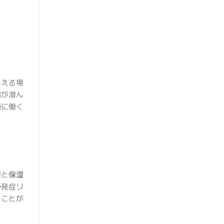
与える場
因が潜ん
適に働く
避
と
保湿
の発症リ
ぐことが