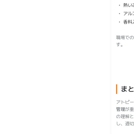
熱い
アル
香料
職場での
す。
ま
アトピー
管理
が重
の理解と
し、適切