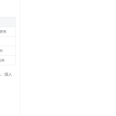
使用
め
着用
め、個人