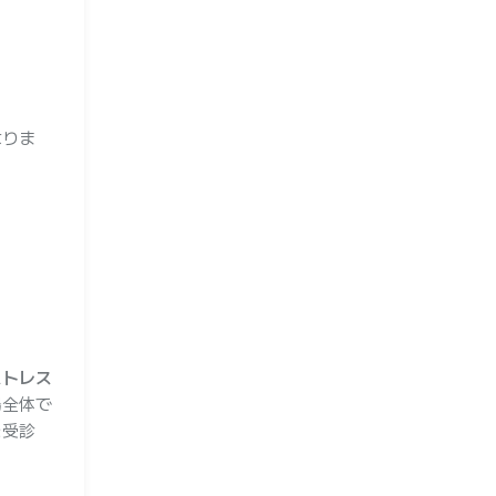
なりま
ストレス
場全体で
を受診