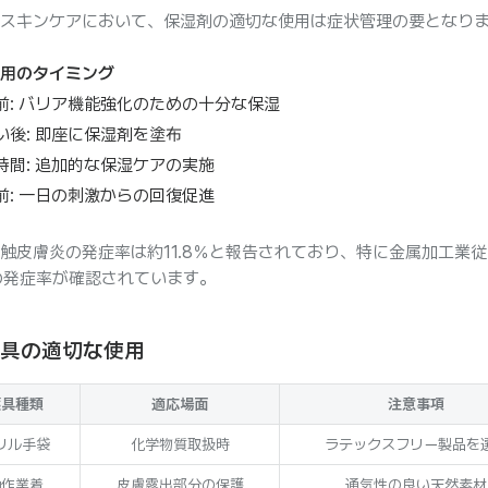
スキンケアにおいて、保湿剤の適切な使用は症状管理の要となり
用のタイミング
前: バリア機能強化のための十分な保湿
い後: 即座に保湿剤を塗布
時間: 追加的な保湿ケアの実施
前: 一日の刺激からの回復促進
触皮膚炎の発症率は約11.8％と報告されており、特に金属加工業
の発症率が確認されています。
保護具の適切な使用
護具種類
適応場面
注意事項
リル手袋
化学物質取扱時
ラテックスフリー製品を
袖作業着
皮膚露出部分の保護
通気性の良い天然素材