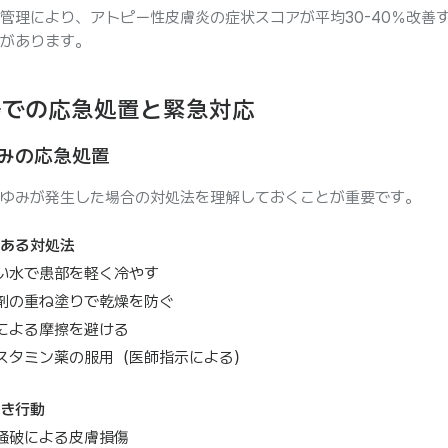
管理により、アトピー性皮膚炎の症状スコアが平均30-40％改善
があります。
場での応急処置と緊急対応
かゆみの応急処置
ゆみが発生した場合の対処法を理解しておくことが重要です。
ある対処法
い水で患部を軽く冷やす
剤の重ね塗りで乾燥を防ぐ
による摩擦を避ける
スタミン薬の服用（医師指示による）
き行動
掻破による皮膚損傷