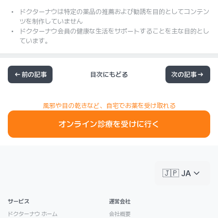
ドクターナウは特定の薬品の推薦および勧誘を目的としてコンテン
ツを制作していません
ドクターナウ会員の健康な生活をサポートすることを主な目的とし
ています。
前の記事
目次にもどる
次の記事
風邪や目の乾きなど、自宅でお薬を受け取れる
オンライン診療を受けに行く
keyboard_arrow_down
🇯🇵 JA
サービス
運営会社
ドクターナウ ホーム
会社概要