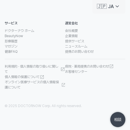
keyboard_arrow_down
🇯🇵 JA
サービス
運営会社
ドクターナウ ホーム
会社概要
BeautyNow
企業情報
診療履歴
提供サービス
マガジン
ニュースルーム
健康FAQ
提携のお問い合わせ
利用規約 · 個人情報の取り扱いに関し
病院 · 薬局提携のお問い合わせ
て
お客様センター
個人情報の保護について
オンライン医療サービスの個人情報保
護について
© 2025 DOCTORNOW Corp. All rights reserved.
相談