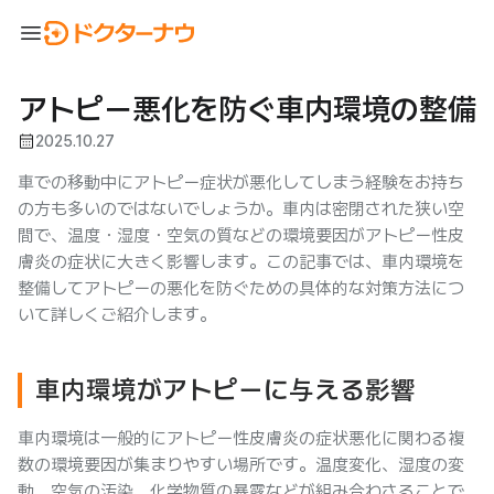
menu
アトピー悪化を防ぐ車内環境の整備
calendar_month
2025.10.27
車での移動中にアトピー症状が悪化してしまう経験をお持ち
の方も多いのではないでしょうか。車内は密閉された狭い空
間で、温度・湿度・空気の質などの環境要因がアトピー性皮
膚炎の症状に大きく影響します。この記事では、車内環境を
整備してアトピーの悪化を防ぐための具体的な対策方法につ
いて詳しくご紹介します。
車内環境がアトピーに与える影響
車内環境は一般的にアトピー性皮膚炎の症状悪化に関わる複
数の環境要因が集まりやすい場所です。温度変化、湿度の変
動、空気の汚染、化学物質の暴露などが組み合わさることで