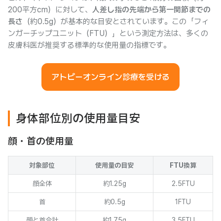
200平方cm）に対して、
人差し指の先端から第一関節までの
長さ
（約0.5g）が基本的な目安とされています。この「フィ
ンガーチップユニット（FTU）」という測定方法は、多くの
皮膚科医が推奨する標準的な使用量の指標です。
アトピーオンライン診療を受ける
身体部位別の使用量目安
顔・首の使用量
対象部位
使用量の目安
FTU換算
顔全体
約1.25g
2.5FTU
首
約0.5g
1FTU
顔と首合計
約1.75g
3.5FTU