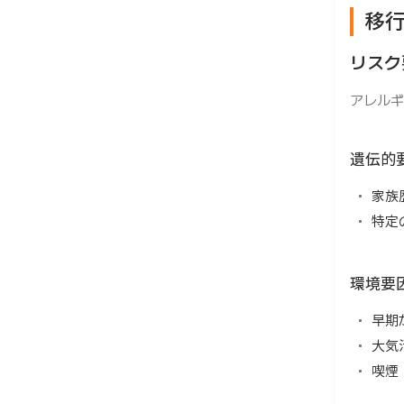
移
リスク
アレルギ
遺伝的
家族
特定
環境要
早期
大気
喫煙