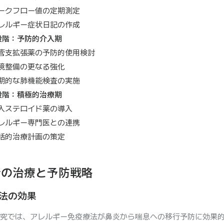
ークフロー値の定期測定
レルギー症状日記の作成
段階：予防的介入期
管支拡張薬の予防的使用検討
境整備の更なる強化
期的な肺機能検査の実施
段階：積極的治療期
入ステロイド薬の導入
レルギー専門医との連携
括的治療計画の策定
新の治療と予防戦略
法の効果
究では、アレルギー免疫療法が鼻炎から喘息への移行予防に効果