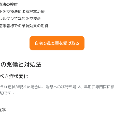
療法の検討
下免疫療法による根本治療
レルゲン特異的免疫療法
応患者様での予防効果の期待
自宅で鼻炎薬を受け取る
行の兆候と対処法
べき症状変化
うな症状が現れた場合は、喘息への移行を疑い、早期に専門医に
切です：
症状