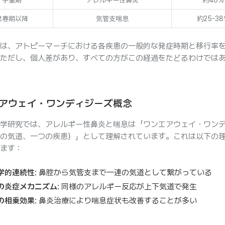
学童期
アレルギー性鼻炎
約40%
思春期以降
気管支喘息
約25-38
は、アトピーマーチにおける各疾患の一般的な発症時期と移行率
ただし、個人差があり、すべての方がこの経過をたどるわけでは
アウェイ・ワンディジーズ概念
学研究では、アレルギー性鼻炎と喘息は「ワンエアウェイ・ワン
の気道、一つの疾患）」として理解されています。これは以下の
ます：
学的連続性
: 鼻腔から気管支まで一連の気道として繋がっている
の炎症メカニズム
: 同様のアレルギー反応が上下気道で発生
の相乗効果
: 鼻炎治療により喘息症状も改善することが多い