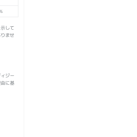
%
を示して
ありませ
ディジー
理由に基