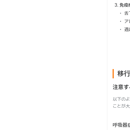
免疫
舌
ア
適
移
注意す
以下のよ
ことが大
呼吸器