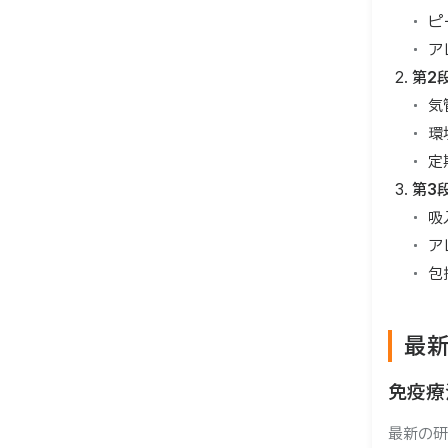
ピ
ア
第2
気
環
定
第3
吸
ア
包
最
免疫療
最新の研