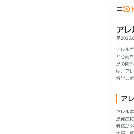
menu
ウ
BeautyNow
person
ログイン
アレ
calendar_month
2025.
🇯🇵 JA
🇰🇷 KO
🇺🇸 EN
アレルギ
と心配さ
息の関係
は、アレ
解説しま
ア
合わせ
アレルギ
息発症に
者様が必
大幅に軽