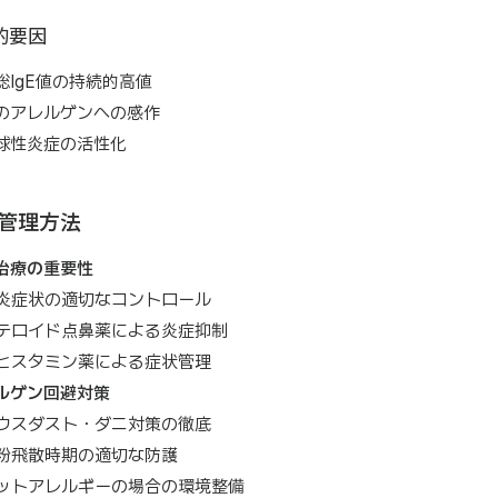
的要因
総IgE値の持続的高値
のアレルゲンへの感作
球性炎症の活性化
管理方法
治療の重要性
炎症状の適切なコントロール
テロイド点鼻薬による炎症抑制
ヒスタミン薬による症状管理
ルゲン回避対策
ウスダスト・ダニ対策の徹底
粉飛散時期の適切な防護
ットアレルギーの場合の環境整備