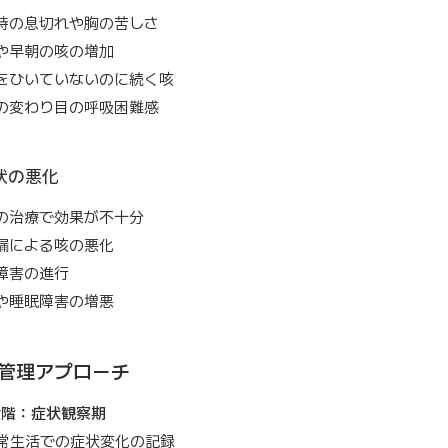
時の息切れや胸の苦しさ
や早朝の咳の増加
をひいていないのに続く咳
の変わり目の呼吸困難感
状の悪化
の治療で効果が不十分
漏による咳の悪化
障害の進行
や睡眠障害の増悪
管理アプローチ
段階：症状観察期
常生活での症状変化の記録