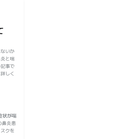
て
はないか
鼻炎と喘
の記事で
に詳しく
症状が喘
の鼻炎患
リスクを