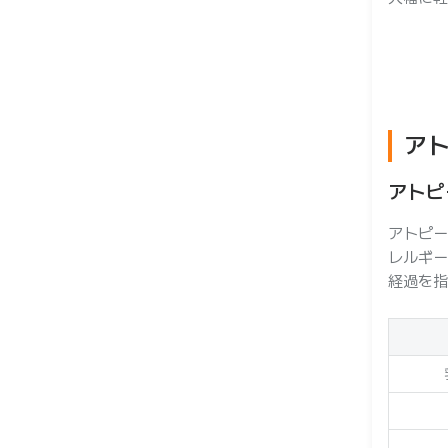
ー
ア
アトピ
アトピー
レルギー
経過を指