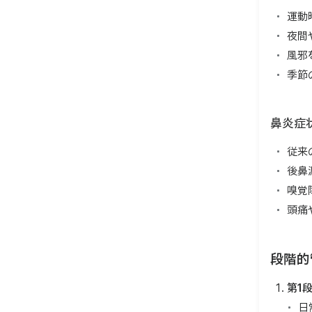
運動
夜間
風邪
季節
鼻炎症
従来
後鼻
嗅覚
頭痛
段階的
第1
日