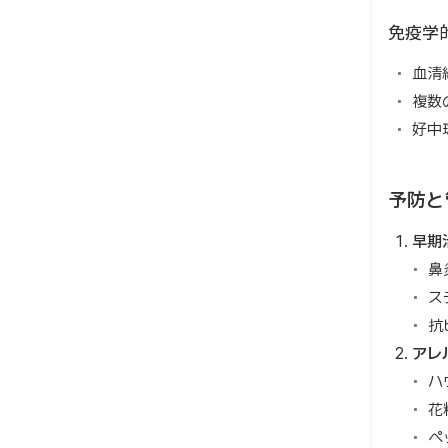
免疫学
血清
複数
好中
予防と
早期
鼻
ス
抗
アレ
ハ
花
ペ