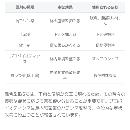
薬剤の種類
主な効果
使用される症状
腹痛、腹部けいれ
抗コリン薬
腸の痙攣を抑える
ん
止瀉薬
下痢を抑える
下痢優勢時
緩下剤
便を柔らかくする
便秘優勢時
プロバイオティク
腸内環境を整える
すべてのタイプ
ス
内臓知覚過敏を改
抗うつ薬(低用量)
慢性的な腹痛
善
混合型IBSでは、下痢と便秘が交互に現れるため、その時々の
優勢な症状に応じて薬を使い分けることが重要です。プロバ
イオティクスは腸内細菌叢のバランスを整え、全般的な症状
改善に役立つことが報告されています。