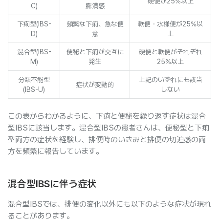
硬便が25%以上
C)
膨満感
下痢型(IBS-
頻繁な下痢、急な便
軟便・水様便が25%以
D)
意
上
混合型(IBS-
便秘と下痢が交互に
硬便と軟便がそれぞれ
M)
発生
25%以上
分類不能型
上記のいずれにも該当
症状が変動的
(IBS-U)
しない
この表からわかるように、下痢と便秘を繰り返す症状は混合
型IBSに該当します。混合型IBSの患者さんは、便秘型と下痢
型両方の症状を経験し、排便時のいきみと排便の切迫感の両
方を頻繁に報告しています。
混合型IBSに伴う症状
混合型IBSでは、排便の変化以外にも以下のような症状が現れ
ることがあります。