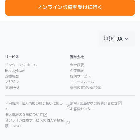
オンライン診療を受けに行く
keyboard_arrow_down
🇯🇵 JA
サービス
運営会社
ドクターナウ ホーム
会社概要
BeautyNow
企業情報
診療履歴
提供サービス
マガジン
ニュースルーム
健康FAQ
提携のお問い合わせ
利用規約 · 個人情報の取り扱いに関し
病院 · 薬局提携のお問い合わせ
て
お客様センター
個人情報の保護について
オンライン医療サービスの個人情報保
護について