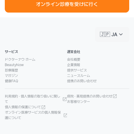
オンライン診療を受けに行く
keyboard_arrow_down
🇯🇵 JA
サービス
運営会社
ドクターナウ ホーム
会社概要
BeautyNow
企業情報
診療履歴
提供サービス
マガジン
ニュースルーム
健康FAQ
提携のお問い合わせ
利用規約 · 個人情報の取り扱いに関し
病院 · 薬局提携のお問い合わせ
て
お客様センター
個人情報の保護について
オンライン医療サービスの個人情報保
護について