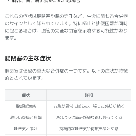
胸部、首、肩に痛みが広がる場合
これらの症状は腸閉塞や腸の穿孔など、生命に関わる合併症
のサインとして知られています。特に嘔吐と排便困難が同時
に起こる場合は、腸管の完全な閉塞を示唆する可能性があり
ます。
腸閉塞の主な症状
腸閉塞は便秘の重大な合併症の一つです。以下の症状が特徴
的とされています。
症状
詳細
腹部膨満感
お腹が異常に膨らみ、張った感じが続く
激しい腹痛と痙攣
波のように痛みが繰り返し襲ってくる
吐き気と嘔吐
持続的な吐き気や何度も嘔吐する