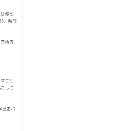
で排便を
め、時間
、医療専
やすこと
起こしに
が出るパ