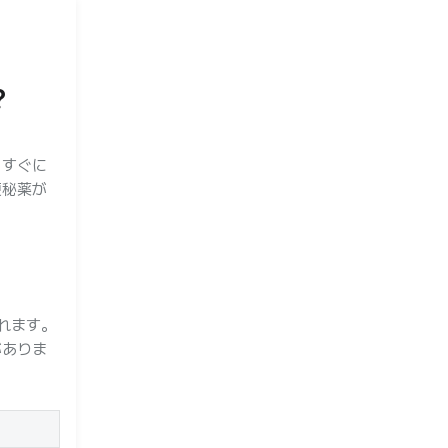
？
。すぐに
便秘薬が
れます。
がありま