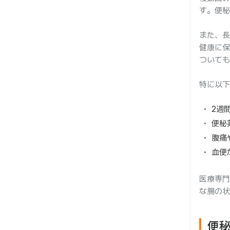
す。便秘
また、長
健康に保
ついても
特に以下
2週
便秘
腹痛
血便
医療専門
な腸の状
便