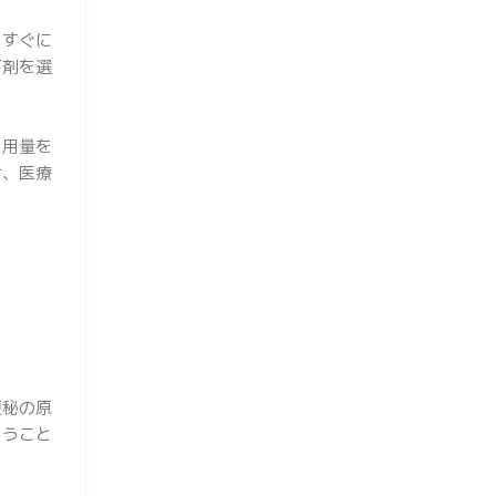
。すぐに
下剤を選
ら用量を
け、医療
便秘の原
らうこと