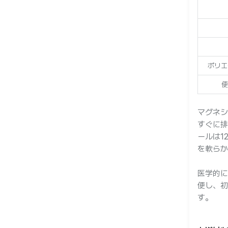
ー
ポリエ
便
マグネシ
すぐに排
ールは1
を軟らか
医学的に
便し、初
す。