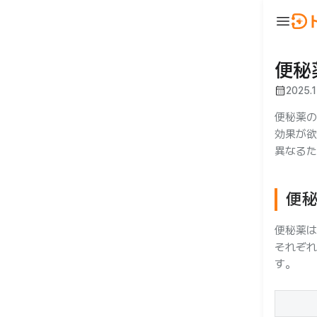
menu
ウ
BeautyNow
person
ログイン
便秘
calendar_month
2025.1
🇯🇵 JA
🇰🇷 KO
🇺🇸 EN
便秘薬の
効果が欲
異なるた
便
便秘薬は
合わせ
それぞれ
す。