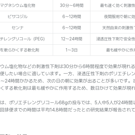
マグネシウム塩化物
30分～6時間
最も速く効く刺激
ビサコジル
6～12時間
夜間服用で朝に
センナ
6～12時間
天然由来の刺激性
チレングリコール（PEG）
12～24時間
浸透圧性下剤で安全
を軟らかくする軟化剤
1～3日
最も緩やかに作
ウム塩化物などの刺激性下剤は30分から6時間程度で効果が現れ
便したい場合に適しています。一方、浸透圧性下剤のポリエチレ
2～24時間かかるため、次の日の朝に効果が出ることが多いです。
くする軟化剤は最も緩やかに作用するため、数日かけて効果が現
は、ポリエチレングリコール68gの投与では、5人中5人が24時間
回排便までの時間は平均14.8時間だったとの研究結果が報告され