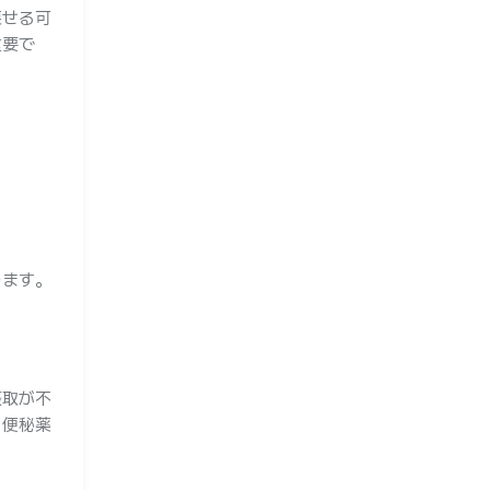
戻せる可
重要で
ります。
摂取が不
、便秘薬