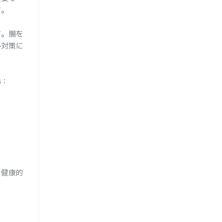
す。
す。腸を
秘対策に
い：
、健康的