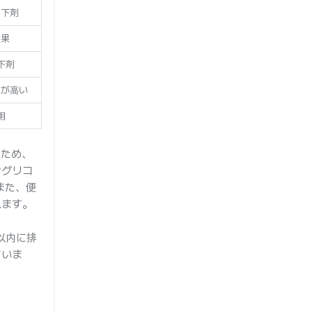
性下剤
効果
下剤
性が高い
用
るため、
ングリコ
また、便
れます。
以内に排
ていま