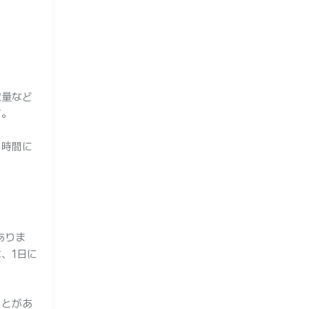
取量など
す。
、時間に
ありま
、1日に
ことがあ