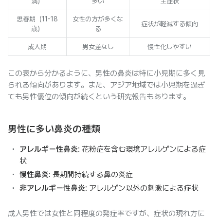
満）
多い
主症状
思春期（11-18
女性の方が多くな
症状が軽減する傾向
歳）
る
成人期
男女差なし
慢性化しやすい
この表から分かるように、男性の鼻炎は特に小児期に多く見
られる傾向があります。また、アジア地域では小児期を過ぎ
ても男性優位の傾向が続くという研究報告もあります。
男性に多い鼻炎の種類
アレルギー性鼻炎
: 花粉症を含む環境アレルゲンによる症
状
慢性鼻炎
: 長期間持続する鼻の炎症
非アレルギー性鼻炎
: アレルゲン以外の刺激による症状
成人男性では女性と同程度の発症率ですが、症状の現れ方に