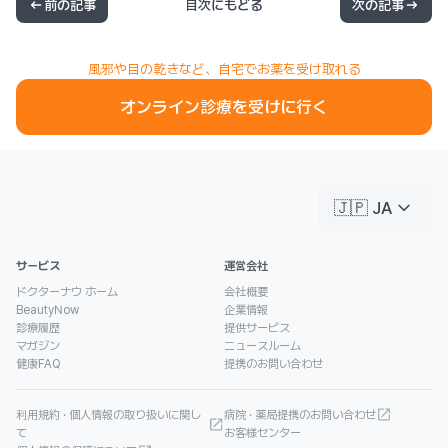
前の記事
目次にもどる
次の記事
風邪や目の乾きなど、自宅でお薬を受け取れる
オンライン診療を受けに行く
keyboard_arrow_down
🇯🇵 JA
サービス
運営会社
ドクターナウ ホーム
会社概要
BeautyNow
企業情報
診療履歴
提供サービス
マガジン
ニュースルーム
健康FAQ
提携のお問い合わせ
利用規約 · 個人情報の取り扱いに関し
病院 · 薬局提携のお問い合わせ
て
お客様センター