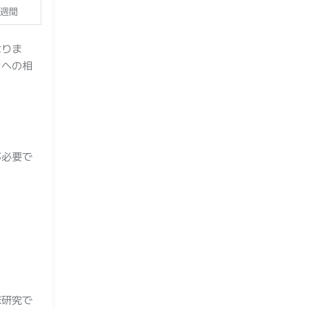
4週間
なりま
関への相
が必要で
床研究で