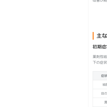
改善が期
ー
主
初期症
薬剤性結
下の症状
症
結
目