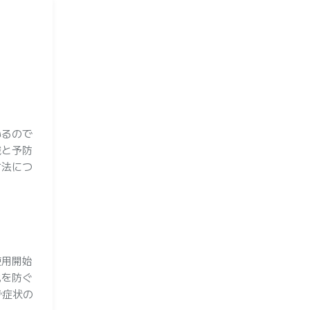
いるので
識と予防
方法につ
使用開始
化を防ぐ
で症状の