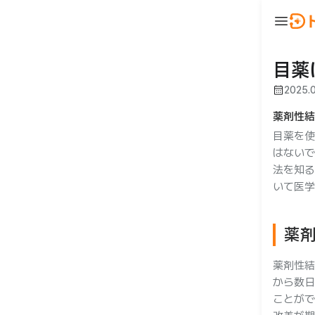
menu
ウ
BeautyNow
person
ログイン
目薬
calendar_month
2025.
🇯🇵 JA
🇰🇷 KO
🇺🇸 EN
薬剤性結
目薬を使
はないで
法を知る
いて医学
薬
合わせ
薬剤性結
から数日
ことがで