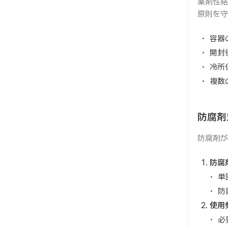
薬剤性結
原則を守
容器
開封
冷所
複数
防腐剤
防腐剤が
防腐
単
防
使用
必