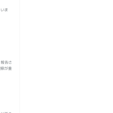
ていま
と報告さ
観察が重