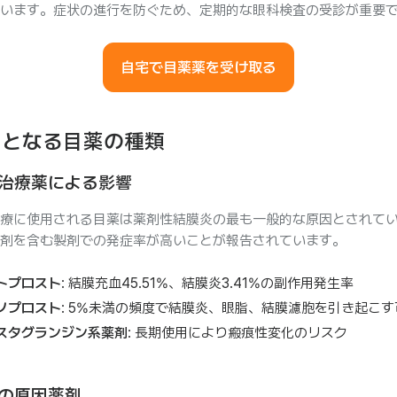
います。症状の進行を防ぐため、定期的な眼科検査の受診が重要
自宅で目薬薬を受け取る
因となる目薬の種類
治療薬による影響
療に使用される目薬は薬剤性結膜炎の最も一般的な原因とされて
剤を含む製剤での発症率が高いことが報告されています。
トプロスト
: 結膜充血45.51%、結膜炎3.41%の副作用発生率
ノプロスト
: 5%未満の頻度で結膜炎、眼脂、結膜濾胞を引き起こす
スタグランジン系薬剤
: 長期使用により瘢痕性変化のリスク
の原因薬剤