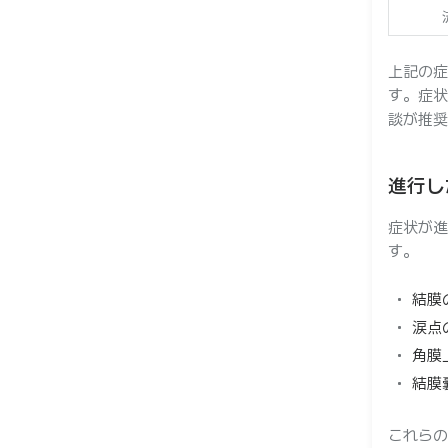
上記の症
す。症状
談が推奨
進行し
症状が進
す。
結膜
涙点
角膜
結膜
これらの