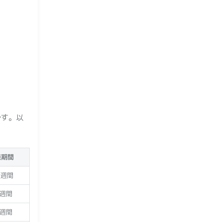
です。以
続期間
4週間
3週間
2週間