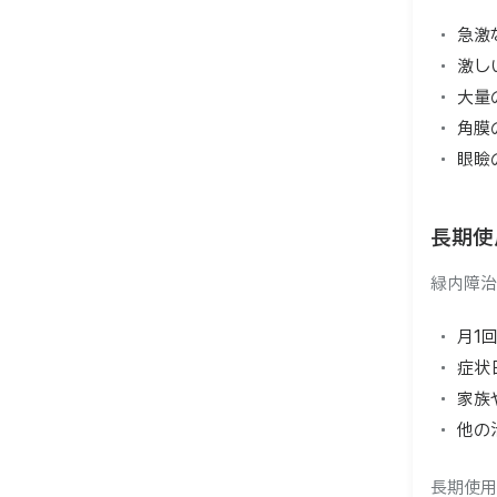
急激
激し
大量
角膜
眼瞼
長期使
緑内障治
月1
症状
家族
他の
長期使用