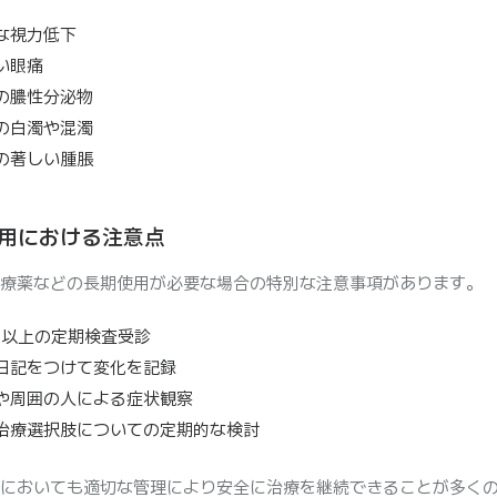
な視力低下
い眼痛
の膿性分泌物
の白濁や混濁
の著しい腫脹
用における注意点
療薬などの長期使用が必要な場合の特別な注意事項があります。
回以上の定期検査受診
日記をつけて変化を記録
や周囲の人による症状観察
治療選択肢についての定期的な検討
においても適切な管理により安全に治療を継続できることが多く