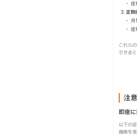
症
定期
月
症
これらの
できると
注
即座に
以下の症
機関を受