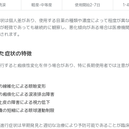
流涙
軽度-中等度
使用開始2-7日
1-
状は個人差があり、使用する目薬の種類や濃度によって程度が異
が軽微であっても継続的に観察し、悪化傾向がある場合は医療機
されます。
た症状の特徴
行すると瘢痕性変化を伴う場合があり、特に長期使用者では注意
の線維化による眼瞼変形
の瘢痕化による涙液排出障害
上皮の障害による視力低下
嚢の短縮による眼球運動制限
進行症状は早期発見と適切な治療により予防可能であることが臨