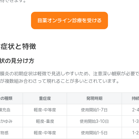
待できます。
目薬オンライン診療を受ける
な症状と特徴
状の見分け方
膜炎の初期症状は軽微で見逃しやすいため、注意深い観察が必要
が複数組み合わさって現れることが多いとされています。
状の種類
重症度
発現時期
持
膜充血
軽度-中等度
使用開始1-7日
2-
のかゆみ
軽度-重度
使用開始3-10日
1-
異物感
軽度-中等度
使用開始1-5日
1-