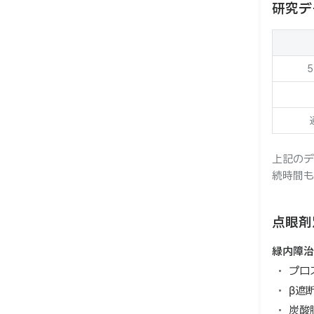
研究デ
上記のデ
続時間も
点眼剤
緑内障治
プロ
β遮断
炭酸