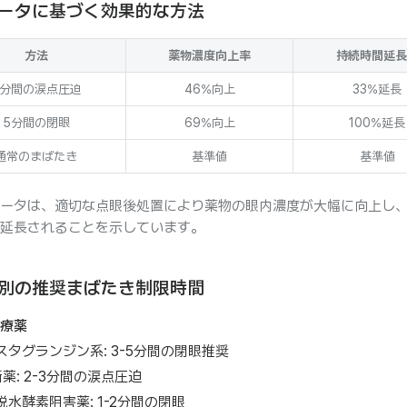
ータに基づく効果的な方法
方法
薬物濃度向上率
持続時間延長
5分間の涙点圧迫
46%向上
33%延長
5分間の閉眼
69%向上
100%延長
通常のまばたき
基準値
基準値
ータは、適切な点眼後処置により薬物の眼内濃度が大幅に向上し
延長されることを示しています。
別の推奨まばたき制限時間
療薬
スタグランジン系: 3-5分間の閉眼推奨
薬: 2-3分間の涙点圧迫
脱水酵素阻害薬: 1-2分間の閉眼