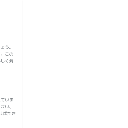
しょう。
す。この
詳しく解
れていま
しまい、
まばたき