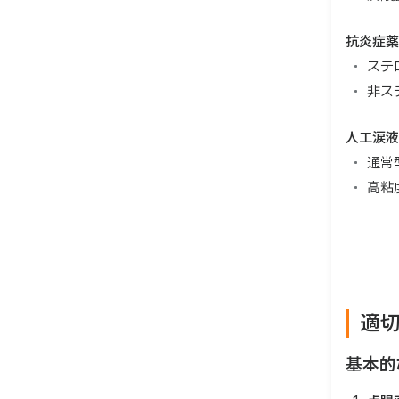
抗炎症薬
ステ
非ス
人工涙液
通常型
高粘度
適
基本的