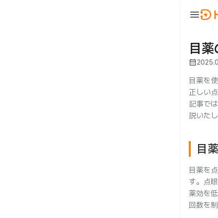
menu
ウ
BeautyNow
person
ログイン
目薬
calendar_month
2025.
🇯🇵 JA
🇰🇷 KO
🇺🇸 EN
目薬を使
正しい点
記事では
説いたし
目
合わせ
目薬を点
す。点眼
薬効を低
回数を制