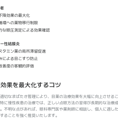
者
下降効果の最大化
循環への薬物移行制限
的な眼圧測定による効果確認
ー性結膜炎
スタミン薬の局所滞留促進
みによる目こすり防止
改善度の客観的評価
眼効果を最大化するコツ
適切なまばたき管理により、目薬の治療効果を大幅に向上させる
特に慢性疾患の治療では、正しい点眼方法の習得が長期的な治療
。不明な点があれば、眼科専門医や薬剤師に相談し、個人に適し
することを強く推奨いたします。