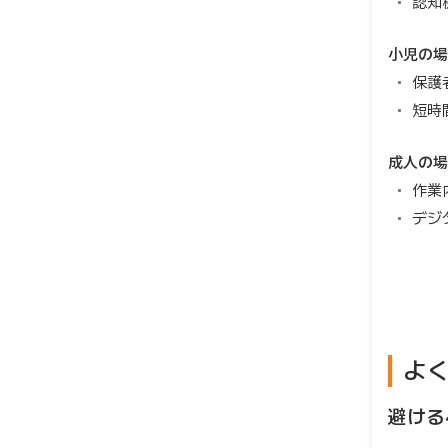
認知
小児の場
保護
短時
成人の場
作業
デジ
よ
避ける