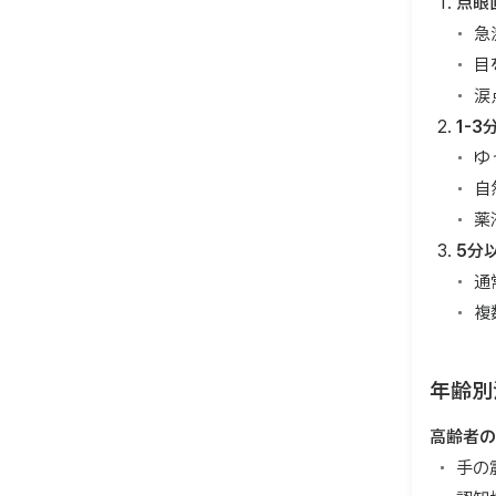
点眼
急
目
涙
1-3
ゆ
自
薬
5分
通
複
年齢別
高齢者の
手の