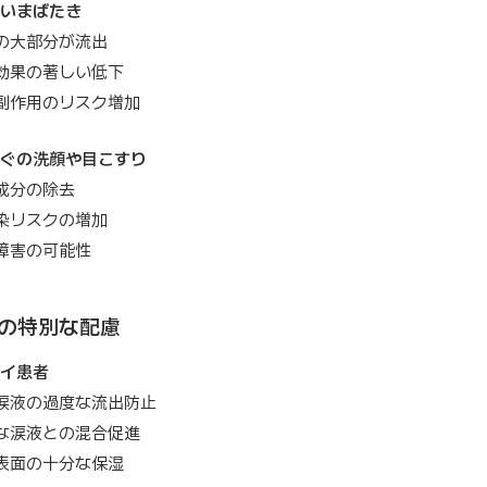
いまばたき
の大部分が流出
効果の著しい低下
副作用のリスク増加
ぐの洗顔や目こすり
成分の除去
染リスクの増加
障害の可能性
の特別な配慮
イ患者
涙液の過度な流出防止
な涙液との混合促進
表面の十分な保湿