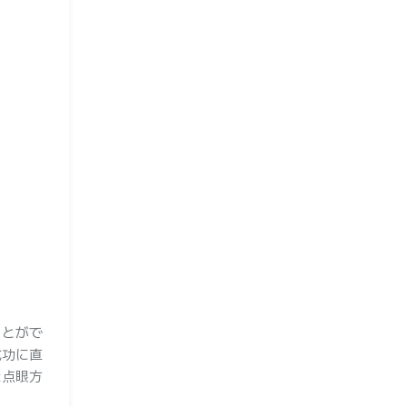
ことがで
成功に直
た点眼方