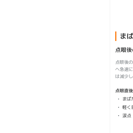
ー
ま
点眼後
点眼後の
へ急速に
は減少し
点眼直後
まば
軽く
涙点