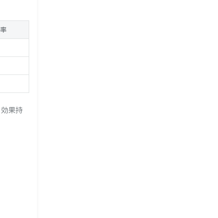
率
、効果持