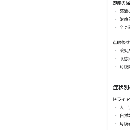
即座の強
薬液
治療
全身
点眼後す
薬効
眼感
角膜
症状別
ドライア
人工
自然
角膜