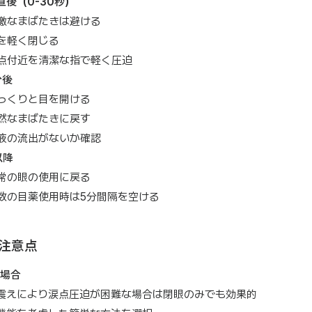
直後（0-30秒）
激なまばたきは避ける
を軽く閉じる
点付近を清潔な指で軽く圧迫
分後
っくりと目を開ける
然なまばたきに戻す
液の流出がないか確認
以降
常の眼の使用に戻る
数の目薬使用時は5分間隔を空ける
注意点
場合
震えにより涙点圧迫が困難な場合は閉眼のみでも効果的