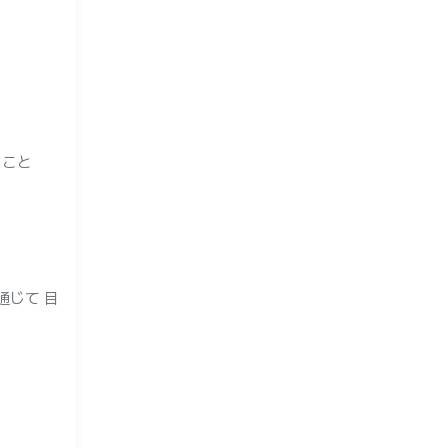
ること
通じて 目