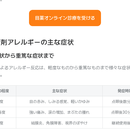
目薬オンライン診療を受ける
腐剤アレルギーの主な症状
状から重篤な症状まで
よるアレルギー反応は、軽度なものから重篤なものまで様々な症
。
の程度
主な症状
発症時
度
目の赤み、しみる感覚、軽いかゆみ
点眼後数
等度
強い痛み、涙の増加、まぶたの腫れ
点眼後30
度
結膜炎、角膜障害、視界のぼやけ
継続使用