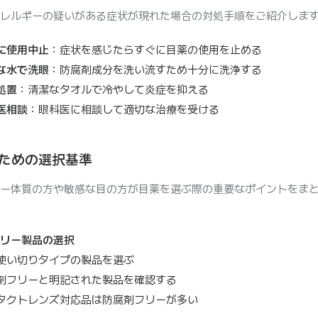
レルギーの疑いがある症状が現れた場合の対処手順をご紹介しま
に使用中止
：症状を感じたらすぐに目薬の使用を止める
な水で洗眼
：防腐剤成分を洗い流すため十分に洗浄する
処置
：清潔なタオルで冷やして炎症を抑える
医相談
：眼科医に相談して適切な治療を受ける
ための選択基準
ー体質の方や敏感な目の方が目薬を選ぶ際の重要なポイントをま
リー製品の選択
使い切りタイプの製品を選ぶ
剤フリーと明記された製品を確認する
タクトレンズ対応品は防腐剤フリーが多い