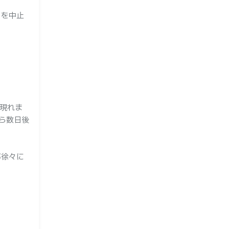
用を中止
が現れま
ら数日後
が徐々に