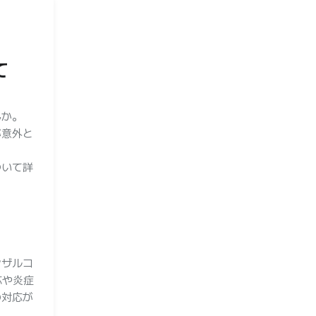
て
んか。
が意外と
ついて詳
ンザルコ
応や炎症
の対応が