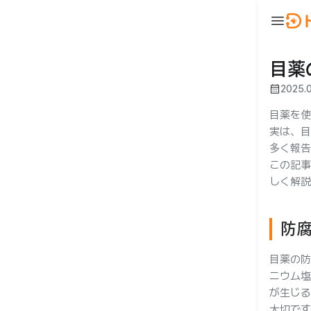
menu
ウ
BeautyNow
person
ログイン
目薬
calendar_month
2025.
🇯🇵 JA
🇰🇷 KO
🇺🇸 EN
目薬を使
実は、目
多く報告
この記事
しく解説
防
合わせ
目薬の防
ニウム塩
が生じる
大切です