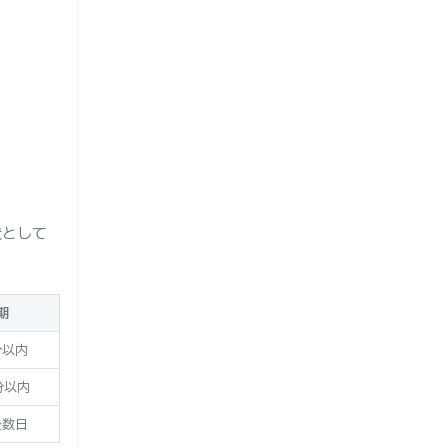
状として
期
分以内
分以内
後数日