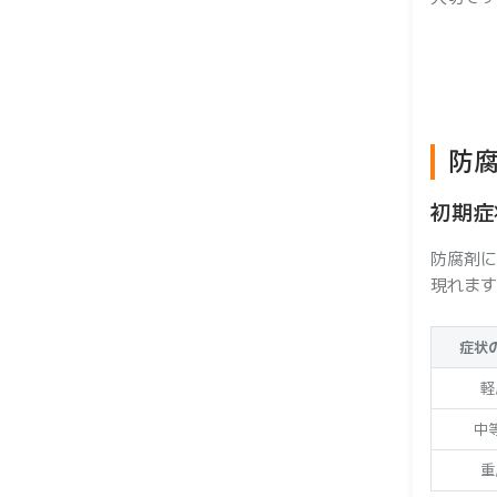
ー
防
初期症
防腐剤に
現れます
症状
軽
中
重