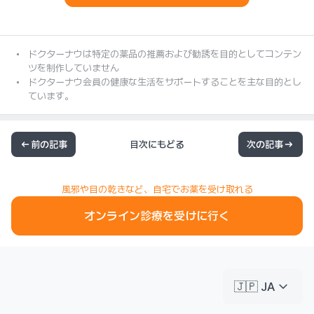
ドクターナウは特定の薬品の推薦および勧誘を目的としてコンテン
ツを制作していません
ドクターナウ会員の健康な生活をサポートすることを主な目的とし
ています。
前の記事
目次にもどる
次の記事
風邪や目の乾きなど、自宅でお薬を受け取れる
オンライン診療を受けに行く
keyboard_arrow_down
🇯🇵 JA