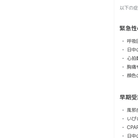
以下の症
緊急性
呼吸
日中
心拍
胸痛
顔色
早期受
風邪
いび
CP
日中