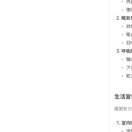
内
使
眠気
抗
咳
日
呼吸
強
ア
処
生活習
風邪をひ
室内
湿