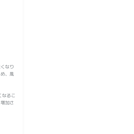
狭くなり
ため、風
。
くなるこ
を増加さ