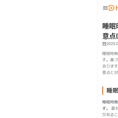
menu
ウ
BeautyNow
person
ログイン
睡眠
意点
🇯🇵 JA
🇰🇷 KO
🇺🇸 EN
calendar_month
2025.
睡眠時無
す。鼻づ
あります
意点と対
合わせ
睡
睡眠時無
す。
最
があるこ