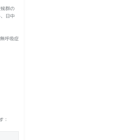
症候群の
し、日中
時無呼吸症
す：