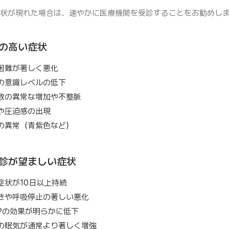
状が現れた場合は、速やかに医療機関を受診することをお勧めし
の高い症状
困難が著しく悪化
の意識レベルの低下
数の異常な増加や不整脈
や圧迫感の出現
の異常（青紫色など）
診が望ましい症状
症状が10日以上持続
きや呼吸停止の著しい悪化
APの効果が明らかに低下
の眠気が通常より著しく増強