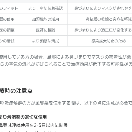
のフィット
より丁寧な装着確認
鼻づまりによりマスクがずれやす
器の使用
加湿機能の活用
鼻粘膜の乾燥と炎症を軽減
定の調整
医師に相談
鼻づまりにより適正圧が変化する
クの清拭
より頻繁な清拭
感染拡大防止のため
を使用している方の場合、風邪による鼻づまりでマスクの密着性が悪
らの空気の流れが妨げられることで治療効果が低下する可能性が
療時の注意点
呼吸症候群の方が風邪薬を使用する際は、以下の点に注意が必要
まり解消薬の適切な使用
鼻薬は連続使用を3-5日以内に制限