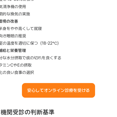
気清浄機の使用
期的な換気の実施
環境の改善
半身をやや高くして就寝
向き睡眠の推奨
室の温度を適切に保つ（18-22℃）
補給と栄養管理
分な水分摂取で痰の切れを良くする
タミンCやEの摂取
化の良い食事の選択
安心してオンライン診療を受ける
療機関受診の判断基準