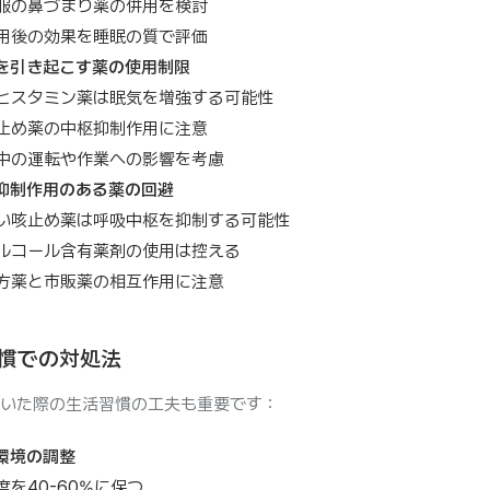
服の鼻づまり薬の併用を検討
用後の効果を睡眠の質で評価
を引き起こす薬の使用制限
ヒスタミン薬は眠気を増強する可能性
止め薬の中枢抑制作用に注意
中の運転や作業への影響を考慮
抑制作用のある薬の回避
い咳止め薬は呼吸中枢を抑制する可能性
ルコール含有薬剤の使用は控える
方薬と市販薬の相互作用に注意
慣での対処法
いた際の生活習慣の工夫も重要です：
環境の調整
度を40-60%に保つ