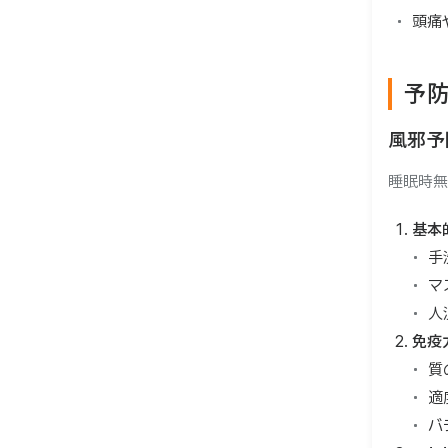
頭痛
予
風邪予
睡眠時無
基本
手
マ
人
免疫
質
適
バ