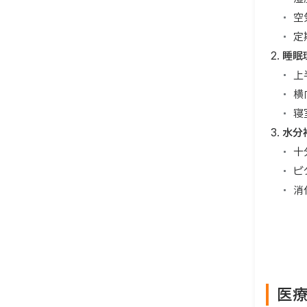
空
定
睡眠
上
横
寝
水分
十
ビ
消
医