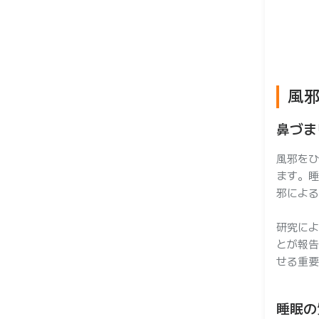
ー
風
鼻づま
風邪をひ
ます。睡
邪による
研究によ
とが報告
せる重要
睡眠の