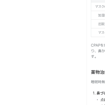
マスク
加湿
圧設
マス
CPAP
り、鼻か
す。
薬物治
睡眠時無
鼻づ
点