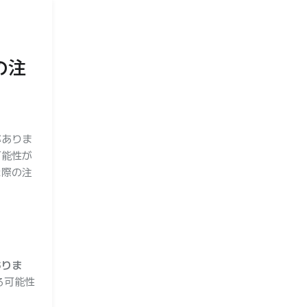
の注
がありま
可能性が
た際の注
ありま
る可能性