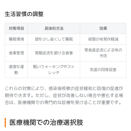
生活習慣の調整
対策項目
具体的方法
効果
睡眠環境
頭を少し高くして睡眠
夜間の咳発作軽減
胃食道逆流による咳の
食事管理
胃酸逆流を避ける食事
予防
適度な運
軽いウォーキングやスト
気道の回復促進
動
レッチ
これらの対策により、感染後咳嗽の症状緩和と回復の促進が
期待できます。ただし、症状が改善しない場合や悪化する場
合は、医療機関での専門的な診療を受けることが重要です。
医療機関での治療選択肢