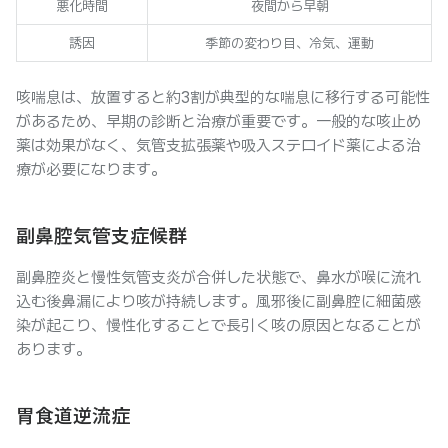
悪化時間
夜間から早朝
誘因
季節の変わり目、冷気、運動
咳喘息は、放置すると約3割が典型的な喘息に移行する可能性
があるため、早期の診断と治療が重要です。一般的な咳止め
薬は効果がなく、気管支拡張薬や吸入ステロイド薬による治
療が必要になります。
副鼻腔気管支症候群
副鼻腔炎と慢性気管支炎が合併した状態で、鼻水が喉に流れ
込む後鼻漏により咳が持続します。風邪後に副鼻腔に細菌感
染が起こり、慢性化することで長引く咳の原因となることが
あります。
胃食道逆流症