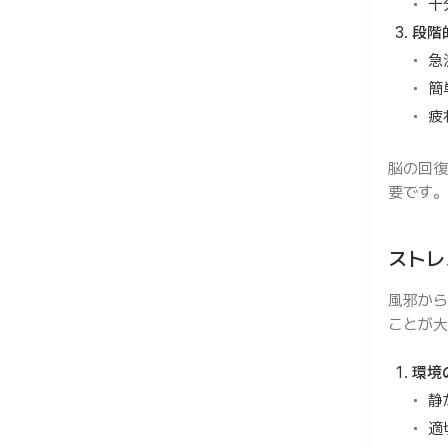
十
段階
急
簡
疲
脳の回復
要です。
ストレ
風邪から
ことが大
環境
静
適