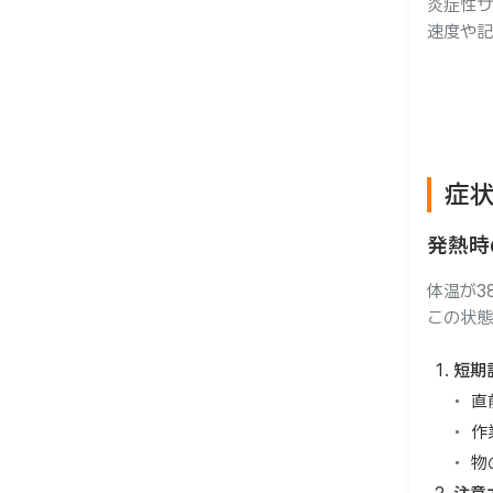
炎症性サ
速度や記
症
発熱時
体温が3
この状態
短期
直
作
物