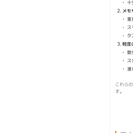
十
メモ
重
ス
タ
軽度
散
ス
激
これらの
す。