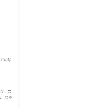
関での診
減少しま
め、わず