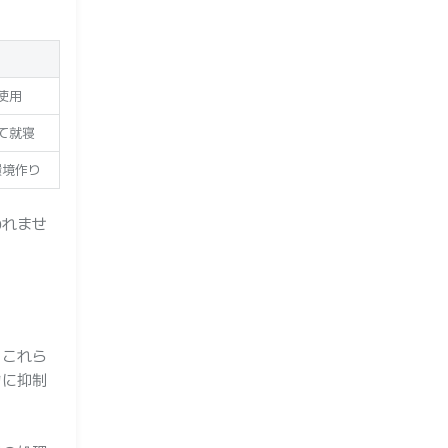
使用
て就寝
環境作り
われませ
。これら
的に抑制