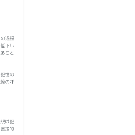
この過程
に低下し
れること
や記憶の
記憶の呼
睡眠は記
は直接的