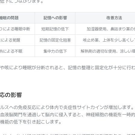
低下につながります。
睡眠の問題
記憶への影響
改善方法
りによる睡眠中断
短期記憶の低下
加湿器使用、鼻詰まり薬の
咳による覚醒
記憶の固定化阻害
咳止め薬、上体を少し高くし
熱による不眠
集中力の低下
解熱剤の適切な使用、涼しい
や咳により睡眠が分断されると、記憶の整理と固定化が十分に行
応の影響
ルスへの免疫反応により体内で炎症性サイトカインが増加します
血液脳関門を通過して脳内に侵入すると、神経細胞の機能を一時
機能の低下を引き起こします。