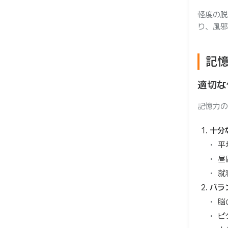
軽度の脱
り、風邪
記
適切な
記憶力の
十分
平
昼
就
バラ
脳
ビ