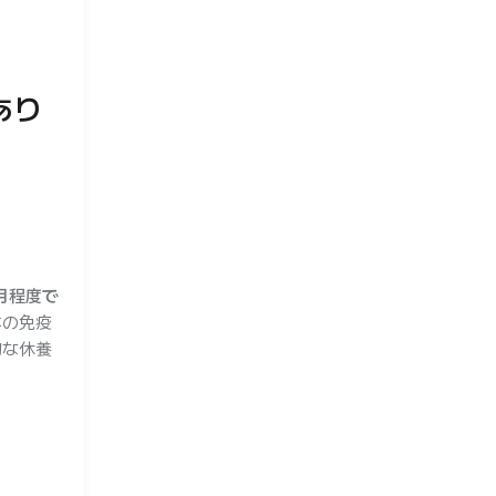
あり
月程度で
体の免疫
切な休養