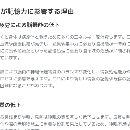
邪が記憶力に影響する理由
疲労による脳機能の低下
くと身体は病原体と戦うために多くのエネルギーを消費します。
血流や酸素供給が減少し、記憶や集中力に必要な脳機能が一時的
に海馬や前頭葉といった記憶処理に重要な脳領域の活動が抑制さ
ています。
熱により脳内の神経伝達物質のバランスが変化し、情報処理能力
ロセスに影響を与えます。これにより新しい情報の記憶や既存の
困難になることがあります。
質の低下
る鼻詰まりや咳、発熱は睡眠の質を著しく低下させます。良質な
化や脳の老廃物除去に重要な役割を果たしているため、睡眠不足