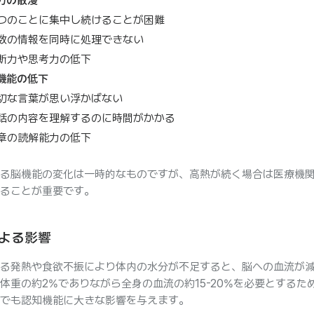
力の散漫
つのことに集中し続けることが困難
数の情報を同時に処理できない
断力や思考力の低下
機能の低下
切な言葉が思い浮かばない
話の内容を理解するのに時間がかかる
章の読解能力の低下
る脳機能の変化は一時的なものですが、高熱が続く場合は医療機
ることが重要です。
よる影響
る発熱や食欲不振により体内の水分が不足すると、脳への血流が
体重の約2%でありながら全身の血流の約15-20%を必要とするた
でも認知機能に大きな影響を与えます。