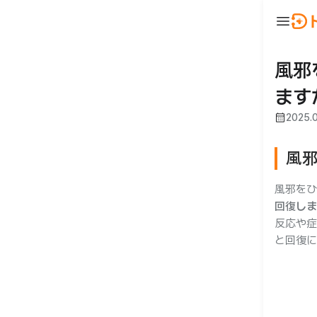
menu
ウ
BeautyNow
person
ログイン
風邪
ます
🇯🇵 JA
🇰🇷 KO
🇺🇸 EN
calendar_month
2025.
風
風邪を
回復しま
反応や症
合わせ
と回復に