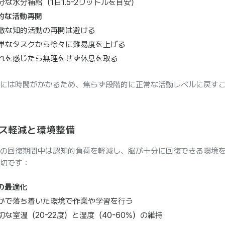
分な水分補給（1日1.5-2リットルを目安）
的な活動再開
激な知的活動の再開は避ける
単なタスクから徐々に難易度を上げる
れを感じたら無理をせず休息を取る
には時間がかかるため、焦らず段階的に正常な活動レベルに戻す
ス軽減と環境整備
の回復期間中は認知的負荷を軽減し、脳が十分に回復できる環境
切です：
の最適化
かで落ち着いた環境で作業や学習を行う
切な室温（20-22度）と湿度（40-60%）の維持