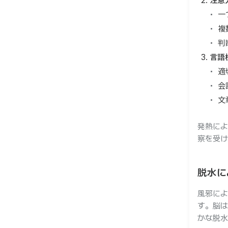
注意
一
複
判
言語
適
会
文
発熱によ
察を受け
脱水に
風邪によ
す。脳は
かな脱水