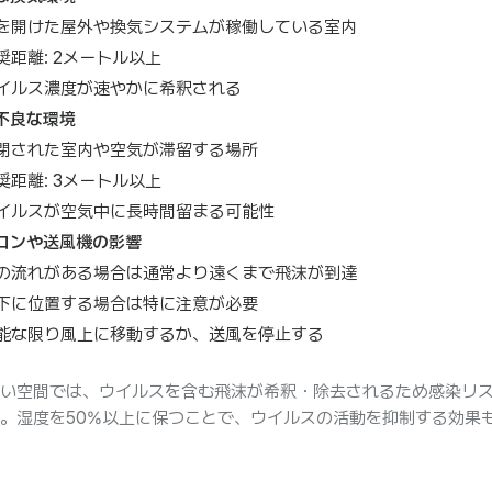
を開けた屋外や換気システムが稼働している室内
奨距離: 2メートル以上
イルス濃度が速やかに希釈される
不良な環境
閉された室内や空気が滞留する場所
奨距離: 3メートル以上
イルスが空気中に長時間留まる可能性
コンや送風機の影響
の流れがある場合は通常より遠くまで飛沫が到達
下に位置する場合は特に注意が必要
能な限り風上に移動するか、送風を停止する
い空間では、ウイルスを含む飛沫が希釈・除去されるため感染リ
。湿度を50%以上に保つことで、ウイルスの活動を抑制する効果