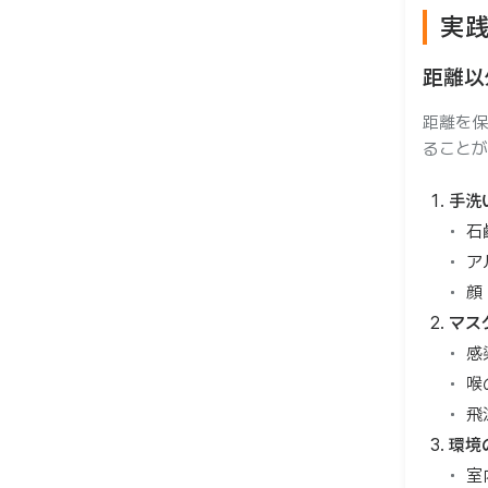
実
距離以
距離を保
ることが
手洗
石
ア
顔
マス
感
喉
飛
環境
室