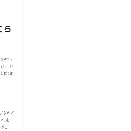
くら
族の中に
げること
適切な距
し咳やく
されま
です。