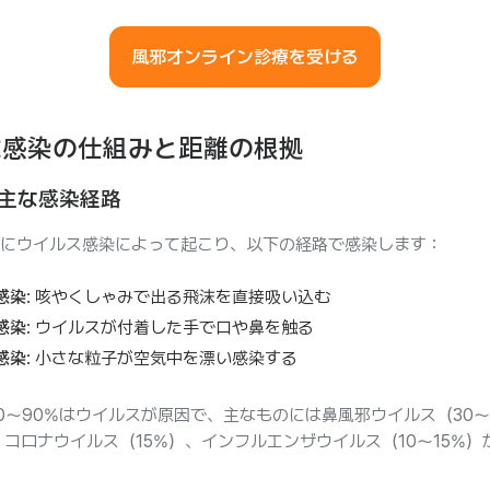
風邪オンライン診療を受ける
沫感染の仕組みと距離の根拠
主な感染経路
にウイルス感染によって起こり、以下の経路で感染します：
感染
: 咳やくしゃみで出る飛沫を直接吸い込む
感染
: ウイルスが付着した手で口や鼻を触る
感染
: 小さな粒子が空気中を漂い感染する
0〜90%はウイルスが原因で、主なものには鼻風邪ウイルス（30〜
、コロナウイルス（15%）、インフルエンザウイルス（10〜15%）