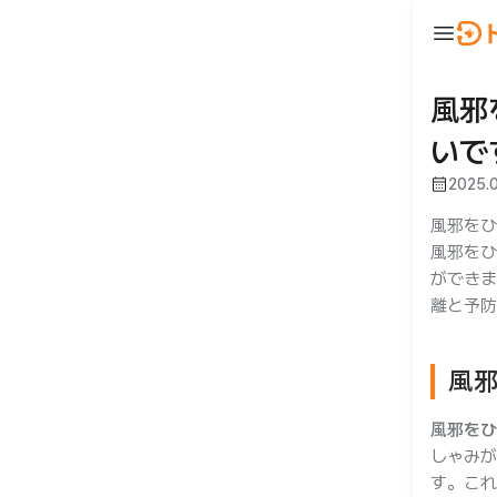
menu
ウ
BeautyNow
person
ログイン
風邪
いで
🇯🇵 JA
🇰🇷 KO
🇺🇸 EN
calendar_month
2025.
風邪をひ
風邪をひ
ができま
離と予防
合わせ
風
風邪をひ
しゃみが
す。これ