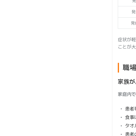
発
発
発
症状が軽
ことが大
職
家族が
家庭内で
患者
食事
タオ
患者