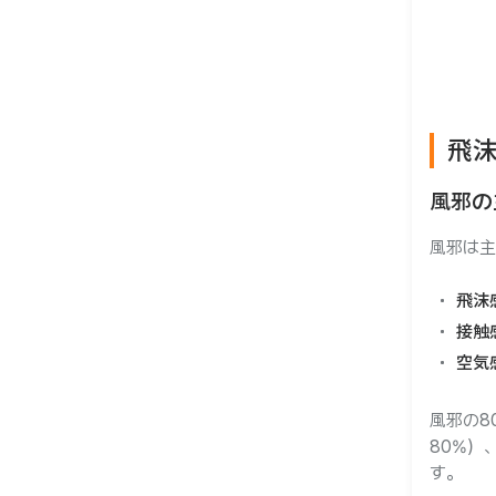
ー
飛
風邪の
風邪は主
飛沫
接触
空気
風邪の8
80%）
す。