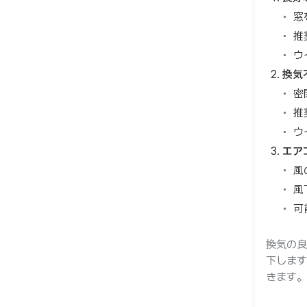
窓
推
ウ
換気
密
推
ウ
エア
風
風
可
換気の良
下します
きます。