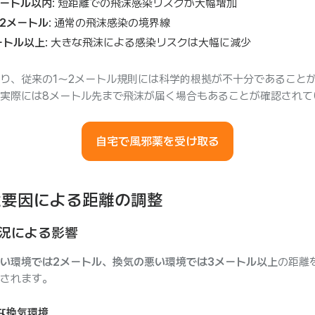
5メートル以内
: 短距離での飛沫感染リスクが大幅増加
〜2メートル
: 通常の飛沫感染の境界線
ートル以上
: 大きな飛沫による感染リスクは大幅に減少
り、従来の1〜2メートル規則には科学的根拠が不十分であること
実際には8メートル先まで飛沫が届く場合もあることが確認されて
自宅で風邪薬を受け取る
境要因による距離の調整
況による影響
い環境では2メートル、換気の悪い環境では3メートル以上
の距離
されます。
な換気環境