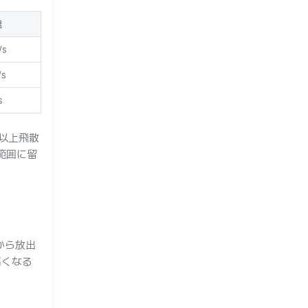
速
/s
/s
s
ル以上飛散
範囲に留
から放出
高くなる