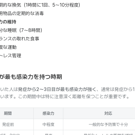
期的な換気（1時間に1回、5〜10分程度）
用物品の定期的な消毒
力の維持
分な睡眠（7〜8時間）
ランスの取れた食事
度な運動
トレス管理
が最も感染力を持つ時期
いた人は
発症から2〜3日目が最も感染力が強く
、通常は発症から
います。この期間中は特に注意深く距離を保つことが重要です。
期間
感染力
対応
発症前
中程度
一般的な予防策で十分