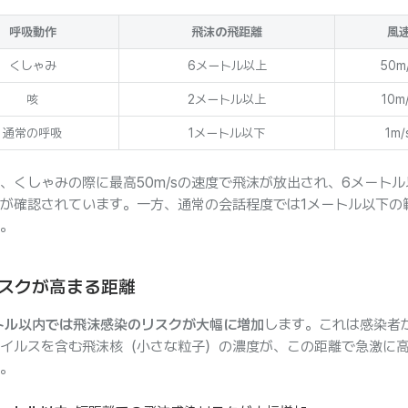
呼吸動作
飛沫の飛距離
風
くしゃみ
6メートル以上
50m
咳
2メートル以上
10m
通常の呼吸
1メートル以下
1m/
、くしゃみの際に最高50m/sの速度で飛沫が放出され、6メート
が確認されています。一方、通常の会話程度では1メートル以下の
。
スクが高まる距離
ートル以内では飛沫感染のリスクが大幅に増加
します。これは感染者
イルスを含む飛沫核（小さな粒子）の濃度が、この距離で急激に
。