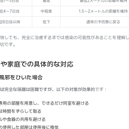
症1〜3日目
最高
最低2メートルの距離を維持
症4〜7日目
中程度
1.5〜2メートルの距離を維持
症8日目以降
低下
通常の予防策に戻る
快しても、完全に治癒するまでは感染の可能性があることを理解
切です。
場や家庭での具体的な対応
風邪をひいた場合
は完全な隔離は困難ですが、以下の対策が効果的
です：
専用の部屋を用意し、できるだけ同室を避ける
は時間をずらして取る
ルや食器の共用を避ける
の使用した部屋は使用後に換気