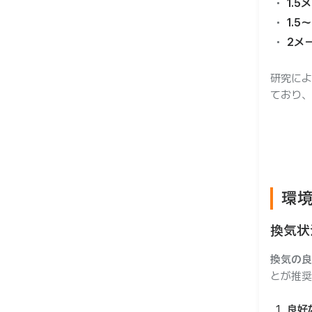
1.
1.5
2メ
研究によ
ており、
環
換気状
換気の良
とが推奨
良好