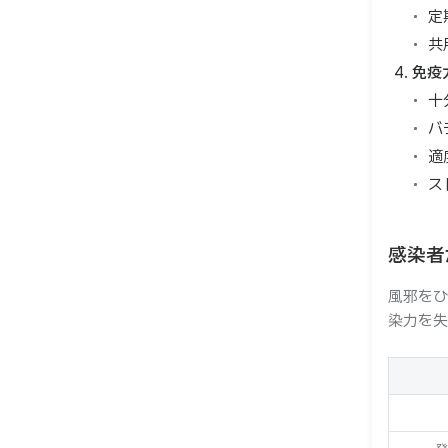
定
共
免疫
十
バ
適
ス
感染者
風邪をひ
染力を失