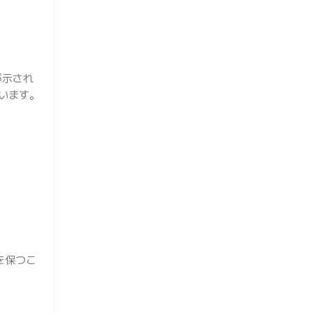
が示され
います。
を保つこ