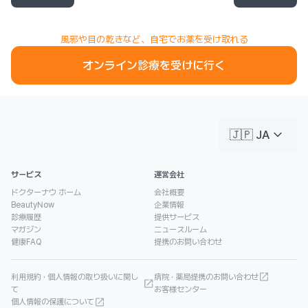
風邪や目の乾きなど、自宅でお薬を受け取れる
オンライン診療を受けに行く
keyboard_arrow_down
🇯🇵 JA
サービス
運営会社
ドクターナウ ホーム
会社概要
BeautyNow
企業情報
診療履歴
提供サービス
マガジン
ニュースルーム
健康FAQ
提携のお問い合わせ
利用規約 · 個人情報の取り扱いに関し
病院 · 薬局提携のお問い合わせ
て
お客様センター
個人情報の保護について