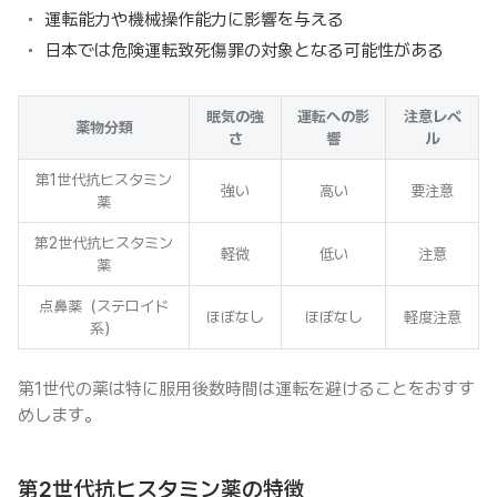
運転能力や機械操作能力に影響を与える
日本では危険運転致死傷罪の対象となる可能性がある
眠気の強
運転への影
注意レベ
薬物分類
さ
響
ル
第1世代抗ヒスタミン
強い
高い
要注意
薬
第2世代抗ヒスタミン
軽微
低い
注意
薬
点鼻薬（ステロイド
ほぼなし
ほぼなし
軽度注意
系）
第1世代の薬は特に服用後数時間は運転を避けることをおすす
めします。
第2世代抗ヒスタミン薬の特徴