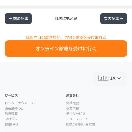
前の記事
目次にもどる
次の記事
風邪や目の乾きなど、自宅でお薬を受け取れる
オンライン診療を受けに行く
keyboard_arrow_down
🇯🇵 JA
サービス
運営会社
ドクターナウ ホーム
会社概要
BeautyNow
企業情報
診療履歴
提供サービス
マガジン
ニュースルーム
健康FAQ
提携のお問い合わせ