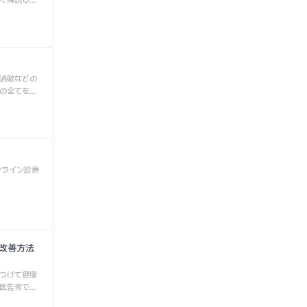
く解説しま
過敏などの
の全てを知
ンライン診療
改善方法
つけて健康
医監修で解