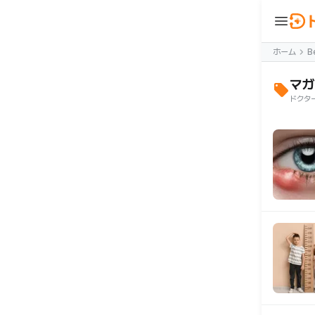
menu
ウ
BeautyNow
ホーム
B
person
ログイン
マガ
ドクタ
🇯🇵 JA
🇰🇷 KO
🇺🇸 EN
合わせ