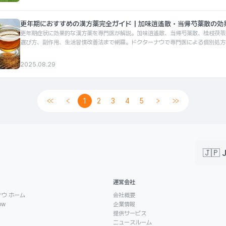
更年期におすすめの漢方薬完全ガイド｜加味逍遙散・当帰芍薬散の効
更年期症状に効果的な漢方薬を専門医が解説。加味逍遙散、当帰芍薬散、桂枝茯苓
選び方、副作用、生活習慣改善法まで網羅。ドクターナウで専門医による個別処方
です。
2025.08.29
1
2
3
4
5
🇯🇵 
運営会社
ウ ホーム
会社概要
ow
企業情報
提供サービス
ニュースルーム