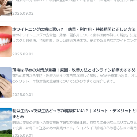
ど効果的な対策法まで、眼科医監修の信頼できる情報で目の健康を守る方法を詳し
す。
2025.09.02
ホワイトニングは歯に悪い？｜効果・副作用・持続期間と正しい方法
歯のホワイトニングの安全性、効果、副作用について歯科医師が詳しく解説。知覚
リスクと対処法、持続期間、正しい施術方法まで。安全で効果的なホワイトニング
りましょう。
2025.09.01
薄毛は早めの対策が重要！原因・改善方法とオンライン診療のすすめ
薄毛の原因から予防・治療方法まで専門医が詳しく解説。AGA治療薬の効果、オ
のメリット、早期対策の重要性について分かりやすくご紹介します。
2025.09.01
朝型生活vs夜型生活どっちが健康にいい？｜メリット・デメリットと
まとめ
朝型と夜型の健康への影響を医学研究で徹底比較。あなたに最適な生活リズムを見
で充実した毎日を送るための実践ガイド。クロノタイプ診断から改善方法まで専門
説します。
2025.09.01