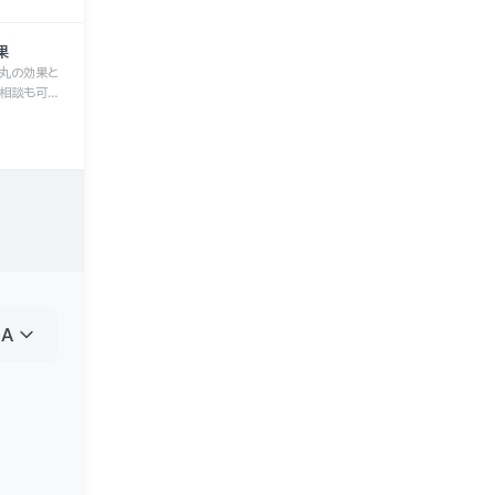
果
丸の効果と
相談も可能
keyboard_arrow_down
JA