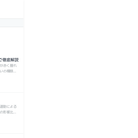
で徹底解説
が赤く腫れ
いの種類、
適切な対処
運動による
の影響比率