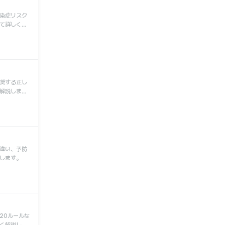
染症リスク
て詳しく解
奨する正し
解説しま
違い、予防
します。
20ルールな