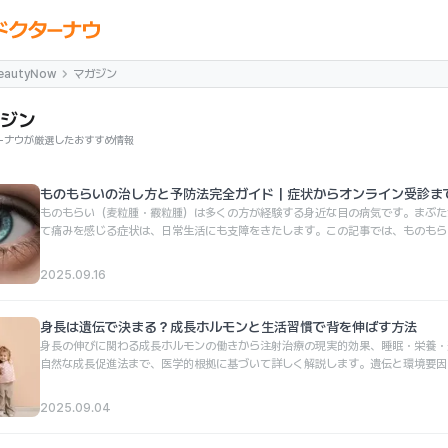
eautyNow
マガジン
ジン
ーナウが厳選したおすすめ情報
ものもらいの治し方と予防法完全ガイド｜症状からオンライン受診ま
ものもらい（麦粒腫・霰粒腫）は多くの方が経験する身近な目の病気です。まぶた
て痛みを感じる症状は、日常生活にも支障をきたします。この記事では、ものもら
原因、効果的な治し方から予防法まで、医学的根拠に基づいて詳しく解説します。
法を知ることで、早期改善と再発予防につながります。
2025.09.16
身長は遺伝で決まる？成長ホルモンと生活習慣で背を伸ばす方法
身長の伸びに関わる成長ホルモンの働きから注射治療の現実的効果、睡眠・栄養・
自然な成長促進法まで、医学的根拠に基づいて詳しく解説します。遺伝と環境要因
や日常でできる身長を伸ばすための生活習慣のポイントをご紹介。
2025.09.04