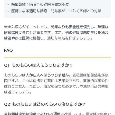
時間節約
：病院への通院時間が不要
医師による適切な診察
：問診票だけでなく医師との対話
安全な漢方ダイエットでは、
効果よりも安全性を優先し、無理な
継続は避ける
ことが重要です。また、
他の健康問題が生じた場合
は速やかに医師に相談
し、適切な判断を仰ぎましょう。
FAQ
Q1: ものもらいは人にうつりますか？
ものもらいは
人から人へはうつりません
。麦粒腫は細菌感染が原
因ですが、これは皮膚常在菌による感染であり、直接的な感染性
はありません。ただし、清潔を保つためタオルや洗顔用品の共用
は避けましょう。
Q2: ものもらいはどのくらいで治りますか？
麦粒腫は適切な治療により1-2週間
で改善します。霰粒腫は軽症で