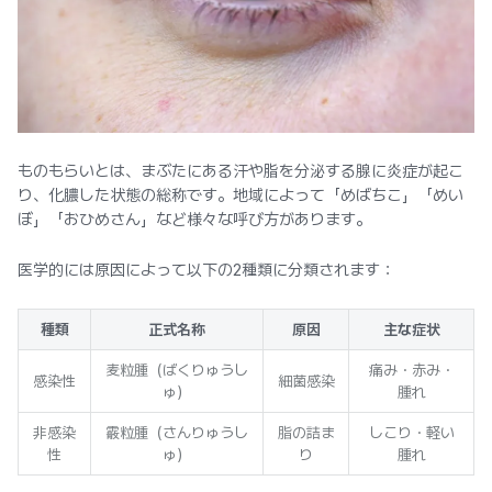
ものもらいとは、まぶたにある汗や脂を分泌する腺に炎症が起こ
り、化膿した状態の総称です。地域によって「めばちこ」「めい
ぼ」「おひめさん」など様々な呼び方があります。
医学的には原因によって以下の2種類に分類されます：
種類
正式名称
原因
主な症状
麦粒腫（ばくりゅうし
痛み・赤み・
感染性
細菌感染
ゅ）
腫れ
非感染
霰粒腫（さんりゅうし
脂の詰ま
しこり・軽い
性
ゅ）
り
腫れ