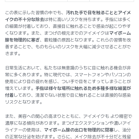
この表に示した習慣の中でも、
汚れた手で目を触ることとアイメ
イクの不十分な除去
は特に高いリスクを持ちます。手指には多く
の細菌が付着しており、直接目に触れることで感染が起こりやす
くなります。また、まつげの根元までのアイメイクは
マイボーム
腺を物理的に塞ぎ
、霰粒腫の原因となります。これらの習慣を改
善することで、ものもらいのリスクを大幅に減少させることがで
きます。
日常生活において、私たちは無意識のうちに目に触れる機会が非
常に多くあります。特に現代では、スマートフォンやパソコンの
使用により目の疲れを感じ、つい手で目をこすってしまうことが
増えています。
手指は様々な場所に触れるため多種多様な細菌が
付着
しており、清潔でない状態で目に触れることは直接的な感染
リスクとなります。
また、美容への関心の高まりとともに、アイメイクも より精密で
濃厚になる傾向があります。まつげエクステンションや濃いアイ
ライナーの使用は、
マイボーム腺の出口を物理的に閉塞
し、油分
の正常な分泌を妨げます。さらに、メイク除去が不十分だと残留