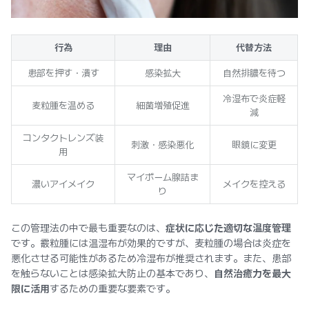
行為
理由
代替方法
患部を押す・潰す
感染拡大
自然排膿を待つ
冷湿布で炎症軽
麦粒腫を温める
細菌増殖促進
減
コンタクトレンズ装
刺激・感染悪化
眼鏡に変更
用
マイボーム腺詰ま
濃いアイメイク
メイクを控える
り
この管理法の中で最も重要なのは、
症状に応じた適切な温度管理
です。霰粒腫には温湿布が効果的ですが、麦粒腫の場合は炎症を
悪化させる可能性があるため冷湿布が推奨されます。また、患部
を触らないことは感染拡大防止の基本であり、
自然治癒力を最大
限に活用
するための重要な要素です。