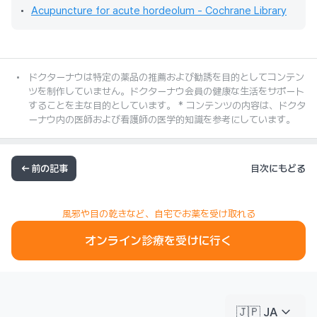
Acupuncture for acute hordeolum - Cochrane Library
ドクターナウは特定の薬品の推薦および勧誘を目的としてコンテン
ツを制作していません。ドクターナウ会員の健康な生活をサポート
することを主な目的としています。 * コンテンツの内容は、ドクタ
ーナウ内の医師および看護師の医学的知識を参考にしています。
前の記事
目次にもどる
風邪や目の乾きなど、自宅でお薬を受け取れる
オンライン診療を受けに行く
keyboard_arrow_down
🇯🇵 JA