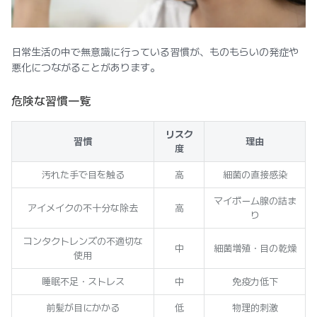
日常生活の中で無意識に行っている習慣が、ものもらいの発症や
悪化につながることがあります。
危険な習慣一覧
リスク
習慣
理由
度
汚れた手で目を触る
高
細菌の直接感染
マイボーム腺の詰ま
アイメイクの不十分な除去
高
り
コンタクトレンズの不適切な
中
細菌増殖・目の乾燥
使用
睡眠不足・ストレス
中
免疫力低下
前髪が目にかかる
低
物理的刺激