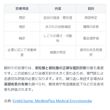
診療項目
内容
目的
問診
症状の経過・既往歴
原因特定
視診
まぶたの状態確認
種類の診断
しこりの硬さ・可動
触診
重症度評価
性
必要に応じて培養検
適切な抗生剤選
細菌の特定
査
択
眼科での診療では、
麦粒腫と霰粒腫の正確な鑑別診断
が最も重要
です。この診断により治療方針が大きく変わるため、専門医によ
る適切な評価が必要になります。また、繰り返し発症する場合は
基礎疾患の有無
も調べられ、糖尿病や免疫機能低下などの全身状
態も評価されます。
出典:
Eyelid bump: MedlinePlus Medical Encyclopedia