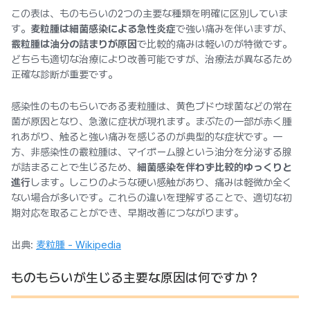
この表は、ものもらいの2つの主要な種類を明確に区別していま
す。
麦粒腫は細菌感染による急性炎症
で強い痛みを伴いますが、
霰粒腫は油分の詰まりが原因
で比較的痛みは軽いのが特徴です。
どちらも適切な治療により改善可能ですが、治療法が異なるため
正確な診断が重要です。
感染性のものもらいである麦粒腫は、黄色ブドウ球菌などの常在
菌が原因となり、急激に症状が現れます。まぶたの一部が赤く腫
れあがり、触ると強い痛みを感じるのが典型的な症状です。一
方、非感染性の霰粒腫は、マイボーム腺という油分を分泌する腺
が詰まることで生じるため、
細菌感染を伴わず比較的ゆっくりと
進行
します。しこりのような硬い感触があり、痛みは軽微か全く
ない場合が多いです。これらの違いを理解することで、適切な初
期対応を取ることができ、早期改善につながります。
出典:
麦粒腫 - Wikipedia
ものもらいが生じる主要な原因は何ですか？