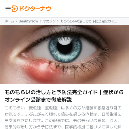
menu
ホーム
BeautyNow
マガジン
ものもらいの治し方と予防法完全ガイド
｜症状からオンライン受診まで徹底解説
ものもらいの治し方と予防法完全ガイド｜症状から
オンライン受診まで徹底解説
ものもらい（麦粒腫・霰粒腫）は多くの方が経験する身近な目の
病気です。まぶたが赤く腫れて痛みを感じる症状は、日常生活に
も支障をきたします。この記事では、ものもらいの種類、原因、
効果的な治し方から予防法まで、医学的根拠に基づいて詳しく解