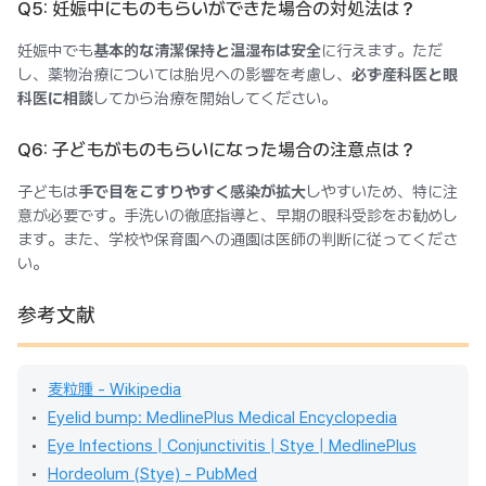
Q5: 妊娠中にものもらいができた場合の対処法は？
妊娠中でも
基本的な清潔保持と温湿布は安全
に行えます。ただ
し、薬物治療については胎児への影響を考慮し、
必ず産科医と眼
科医に相談
してから治療を開始してください。
Q6: 子どもがものもらいになった場合の注意点は？
子どもは
手で目をこすりやすく感染が拡大
しやすいため、特に注
意が必要です。手洗いの徹底指導と、早期の眼科受診をお勧めし
ます。また、学校や保育園への通園は医師の判断に従ってくださ
い。
参考文献
麦粒腫 - Wikipedia
Eyelid bump: MedlinePlus Medical Encyclopedia
Eye Infections | Conjunctivitis | Stye | MedlinePlus
Hordeolum (Stye) - PubMed