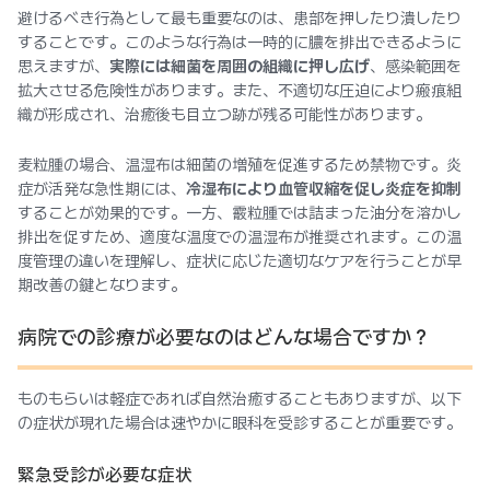
避けるべき行為として最も重要なのは、患部を押したり潰したり
することです。このような行為は一時的に膿を排出できるように
思えますが、
実際には細菌を周囲の組織に押し広げ
、感染範囲を
拡大させる危険性があります。また、不適切な圧迫により瘢痕組
織が形成され、治癒後も目立つ跡が残る可能性があります。
麦粒腫の場合、温湿布は細菌の増殖を促進するため禁物です。炎
症が活発な急性期には、
冷湿布により血管収縮を促し炎症を抑制
することが効果的です。一方、霰粒腫では詰まった油分を溶かし
排出を促すため、適度な温度での温湿布が推奨されます。この温
度管理の違いを理解し、症状に応じた適切なケアを行うことが早
期改善の鍵となります。
病院での診療が必要なのはどんな場合ですか？
ものもらいは軽症であれば自然治癒することもありますが、以下
の症状が現れた場合は速やかに眼科を受診することが重要です。
緊急受診が必要な症状