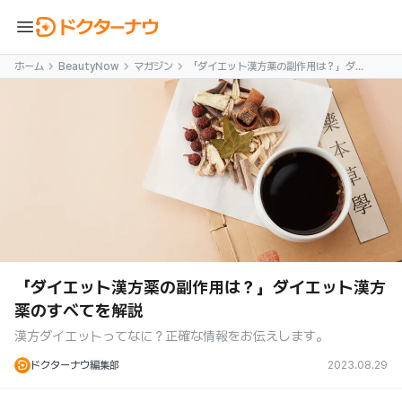
menu
ホーム
BeautyNow
マガジン
「ダイエット漢方薬の副作用は？」ダイ
エット漢方薬のすべてを解説
「ダイエット漢方薬の副作用は？」ダイエット漢方
薬のすべてを解説
漢方ダイエットってなに？正確な情報をお伝えします。
ドクターナウ編集部
2023.08.29