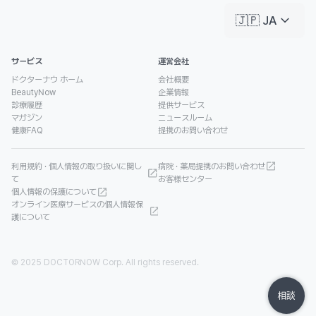
keyboard_arrow_down
🇯🇵 JA
サービス
運営会社
ドクターナウ ホーム
会社概要
BeautyNow
企業情報
診療履歴
提供サービス
マガジン
ニュースルーム
健康FAQ
提携のお問い合わせ
利用規約 · 個人情報の取り扱いに関し
病院 · 薬局提携のお問い合わせ
て
お客様センター
個人情報の保護について
オンライン医療サービスの個人情報保
護について
© 2025 DOCTORNOW Corp. All rights reserved.
相談