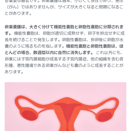
る重要な器官です。卵巣嚢腫は通常、小さくて良性であり、悪性
（がん）ではありませんが、サイズが大きくなると問題になるこ
とがあります。
卵巣嚢腫は、大きく分けて機能性嚢胞と卵胞性嚢胞に分類されま
す。
機能性嚢胞は、卵胞が適切に成熟せず、卵子を排出せずに成
長を続けることで発生します。卵胞性嚢胞は、排卵後に卵胞が水
嚢のように残るものを指します。
機能性嚢胞と卵胞性嚢胞は、ほ
とんどの場合、数週間以内に自然に消失します。
これ以外にも、
卵巣には子宮内膜細胞が成長する子宮内膜症、他の組織を含む奇
形腫、悪性腫瘍である卵巣がんなども嚢のように成長することが
あります。