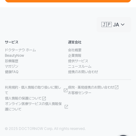
keyboard_arrow_down
🇯🇵 JA
サービス
運営会社
ドクターナウ ホーム
会社概要
BeautyNow
企業情報
診療履歴
提供サービス
マガジン
ニュースルーム
健康FAQ
提携のお問い合わせ
利用規約 · 個人情報の取り扱いに関し
病院 · 薬局提携のお問い合わせ
て
お客様センター
個人情報の保護について
オンライン医療サービスの個人情報保
護について
© 2025 DOCTORNOW Corp. All rights reserved.