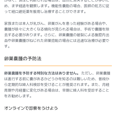
がなく、良性と判断される場合は、自然に消失することが多いた
め、まず経過を観察します。機能性嚢胞の場合、医師の処方に従
って経口避妊薬を服用し治療することができます。
家族または本人が乳がん、卵巣がんを患った経験がある場合や、
嚢腫が徐々に大きくなる傾向が見られる場合は、手術で嚢腫を除
去する必要があります。さらに、卵巣嚢腫の破裂による腹腔内出
血や卵巣嚢腫がねじれた卵巣捻転の場合には迅速な治療が必要で
す。
卵巣嚢腫の予防法
卵巣嚢腫を予防する特別な方法はありません。
ただし、卵巣嚢腫
は進行する前に嚢があるかどうかを知るのは難しいため、普段か
ら定期的な婦人科検診を受けることが推奨されます。また、月経
周期や月経量に変化がある場合は、早期に婦人科を受診すること
をお勧めします。
オンラインで診察をうけよう