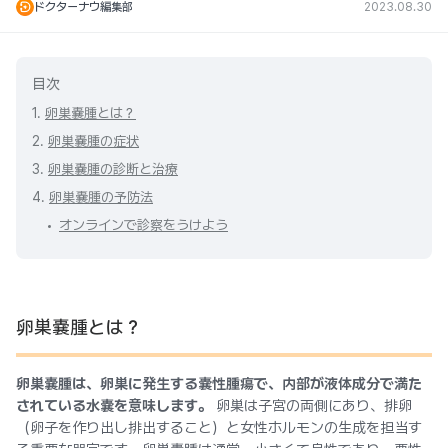
ドクターナウ編集部
2023.08.30
目次
1.
卵巣嚢腫とは？
2.
卵巣嚢腫の症状
3.
卵巣嚢腫の診断と治療
4.
卵巣嚢腫の予防法
オンラインで診察をうけよう
卵巣嚢腫とは？
卵巣嚢腫は、卵巣に発生する嚢性腫瘍で、内部が液体成分で満た
されている水嚢を意味します。
卵巣は子宮の両側にあり、排卵
（卵子を作り出し排出すること）と女性ホルモンの生成を担当す