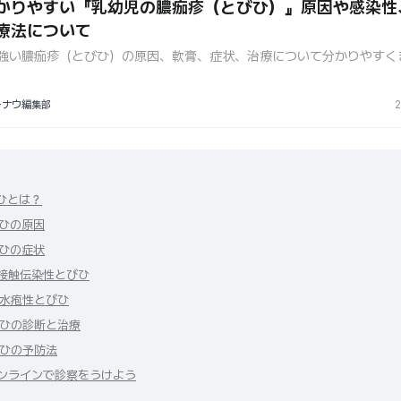
かりやすい『乳幼児の膿痂疹（とびひ）』原因や感染性
療法について
強い膿痂疹（とびひ）の原因、軟膏、症状、治療について分かりやすく
ーナウ編集部
2
ひとは？
ひの原因
ひの症状
. 接触伝染性とびひ
. 水疱性とびひ
ひの診断と治療
ひの予防法
ンラインで診察をうけよう