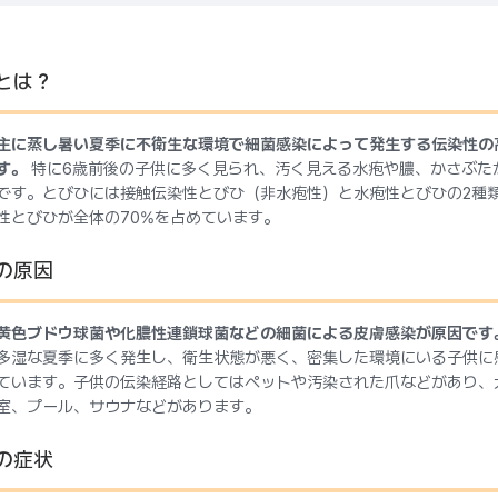
とは？
主に蒸し暑い夏季に不衛生な環境で細菌感染によって発生する伝染性の
す。
特に6歳前後の子供に多く見られ、汚く見える水疱や膿、かさぶた
です。とびひには接触伝染性とびひ（非水疱性）と水疱性とびひの2種
性とびひが全体の70%を占めています。
の原因
黄色ブドウ球菌や化膿性連鎖球菌などの細菌による皮膚感染が原因です
多湿な夏季に多く発生し、衛生状態が悪く、密集した環境にいる子供に
ています。子供の伝染経路としてはペットや汚染された爪などがあり、
室、プール、サウナなどがあります。
の症状