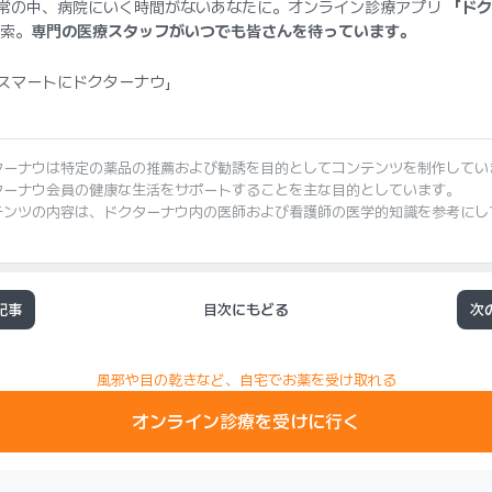
常の中、病院にいく時間がないあなたに。オンライン診療アプリ
「ドク
索。
専門の医療スタッフがいつでも皆さんを待っています。
スマートにドクターナウ」
ターナウは特定の薬品の推薦および勧誘を目的としてコンテンツを制作してい
ターナウ会員の健康な生活をサポートすることを主な目的としています。
テンツの内容は、ドクターナウ内の医師および看護師の医学的知識を参考にし
記事
目次にもどる
次
風邪や目の乾きなど、自宅でお薬を受け取れる
オンライン診療を受けに行く