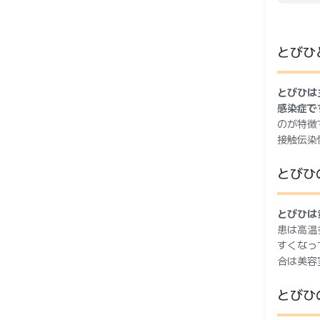
とびひ
とびひは
感染症で
のが特徴
接触伝染
とびひ
とびひは
患は高温
すくなっ
合は美容
とびひ