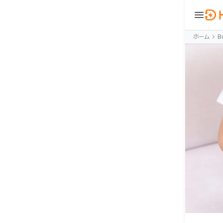
menu
ウ
BeautyNow
ホーム
B
person
ログイン
🇯🇵 JA
🇰🇷 KO
🇺🇸 EN
合わせ