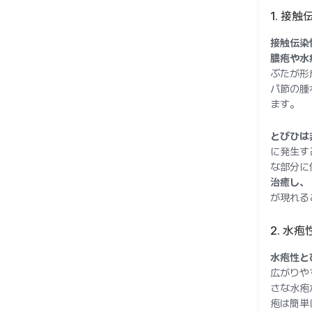
1. 接
接触伝染
膿疱や水
ぶたが形
パ節の腫
ます。
とびひは
に発生す
な部分に
治癒し、
が現れる
2. 水
水疱性と
広がりや
さな水疱
疱は簡単