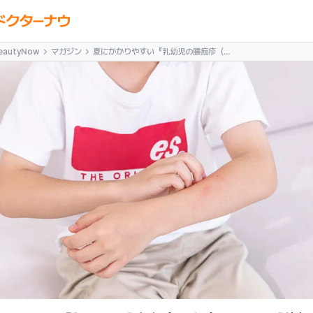
eautyNow
マガジン
夏にかかりやすい『乳幼児の膿痂疹（と
びひ）』原因や感染性、症状、治療法に
ついて