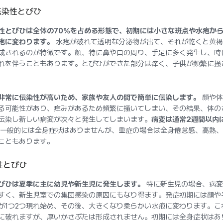
触伝染性とびひ
性とびひは全体の70%を占める形態で、初期には小さな斑点や水疱か
疱に変わります。
水疱が破れて透明な分泌物が出て、それが乾くと黄褐
成されるのが特徴です。顔、特に鼻や口の周り、手足に多く発生し、時
れを伴うこともあります。とびひができた部分は痒く、子供が頻繁に掻
非常に伝染性が高いため、家族や友人の間で簡単に伝染します。
顔や体
る可能性があり、痒みがあるため頻繁に掻いてしまい、その結果、体の
伝染し新しい病変が次々と発生してしまいます。
病変は通常2週間以内
一般的には全身症状はありませんが、重症の場合は全身倦怠感、高熱、
こともあります。
疱性とびひ
びひは夏季に主に幼児や新生児に発生します。
特に新生児の場合、病変
すく、新生児室での集団感染の原因にもなり得ます。発症初期には顔や
が1つ2つ現れ始め、その後、大きくなり柔らかい水疱に変わります。こ
に破れますが、厚いかさぶたは形成されません。初期には全身症状はあ