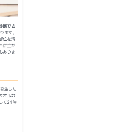
診断でき
ります。
部位を清
合併症が
もありま
発生した
タオルな
して24時