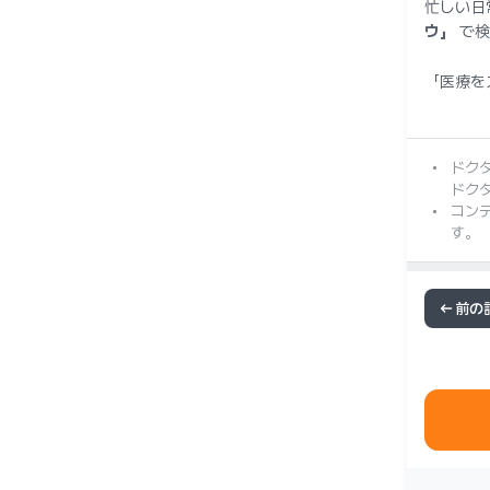
忙しい日
ウ」
で検
「医療を
ドク
ドク
コン
す。
前の