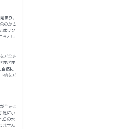
ら始まり、
色のかさ
にはリン
こうとし
など全身
さまざま
に自然に
下痢など
が全身に
手足に小
れらの水
りません