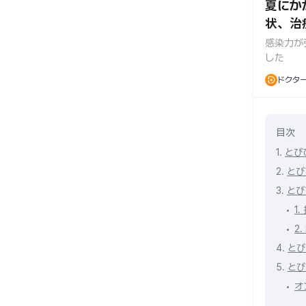
夏にか
状、治
感染力が
した
ー
ドクタ
目次
1.
とび
2.
とび
3.
とび
1
2
4.
とび
5.
とび
オ