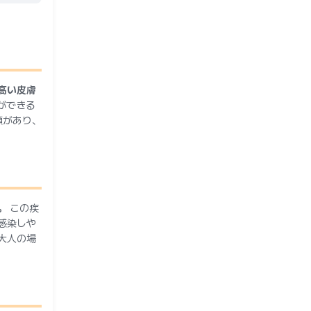
高い皮膚
ができる
類があり、
。
この疾
感染しや
大人の場