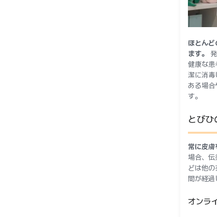
ほとんど
ます。
発
健康な患
潔に消毒
ある場合
す。
とびひ
常に皮膚
場合、伝
どは他の
間が経過
オンラ