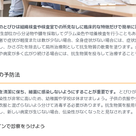
のとびひは組織検査や検査室での所見なしに臨床的な特徴だけで簡単に
生部位から分泌物や膿を採取してグラム染色や培養検査を行うこともあ
者で症状が軽度または数が少ない場合、全身症状がない場合には、症状
し、かさぶたを除去して局所治療剤として抗生物質の軟膏を塗ります。
や病変が多く広がり続ける場合には、抗生物質を投与して治療すること
の予防法
を清潔に保ち、細菌に感染しないようにすることが重要です。
とびひが
染性が非常に高いため、幼稚園や学校は休ませましょう。子供の衣服や
衣服と混ざらないよう分けて消毒する必要があります。抗生物質を服用
し、新しい病変が生じない場合、伝染性がなくなったと見なされます。
インで診察をうけよう