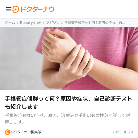
menu
ホーム
BeautyNow
マガジン
手根管症候群って何？原因や症状、自己
診断テストも紹介します
手根管症候群って何？原因や症状、自己診断テスト
も紹介します
手根管症候群の症状、原因、治療法や手術の必要性など詳しく説
明します。
ドクターナウ編集部
2023.08.29