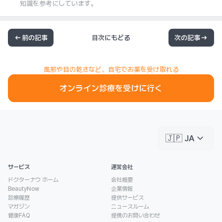
知識を参考にしています。
前の記事
目次にもどる
次の記事
風邪や目の乾きなど、自宅でお薬を受け取れる
オンライン診療を受けに行く
keyboard_arrow_down
🇯🇵 JA
サービス
運営会社
ドクターナウ ホーム
会社概要
BeautyNow
企業情報
診療履歴
提供サービス
マガジン
ニュースルーム
健康FAQ
提携のお問い合わせ