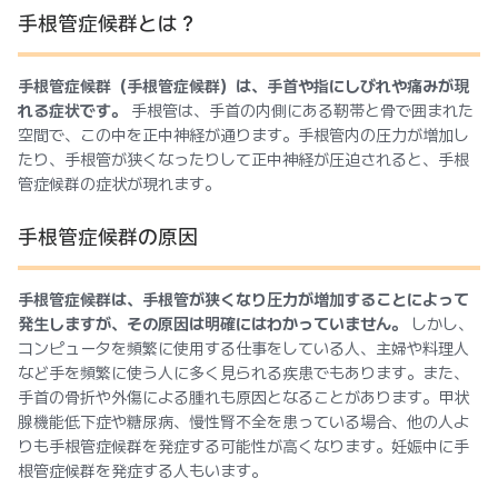
手根管症候群とは？
手根管症候群（手根管症候群）は、手首や指にしびれや痛みが現
れる症状です。
手根管は、手首の内側にある靭帯と骨で囲まれた
空間で、この中を正中神経が通ります。手根管内の圧力が増加し
たり、手根管が狭くなったりして正中神経が圧迫されると、手根
管症候群の症状が現れます。
手根管症候群の原因
手根管症候群は、手根管が狭くなり圧力が増加することによって
発生しますが、その原因は明確にはわかっていません。
しかし、
コンピュータを頻繁に使用する仕事をしている人、主婦や料理人
など手を頻繁に使う人に多く見られる疾患でもあります。また、
手首の骨折や外傷による腫れも原因となることがあります。甲状
腺機能低下症や糖尿病、慢性腎不全を患っている場合、他の人よ
りも手根管症候群を発症する可能性が高くなります。妊娠中に手
根管症候群を発症する人もいます。