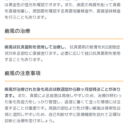
は黄金色の蛍光を確認できます。また、病変の角質を削って真菌
を直接培養し、原因菌を確認する真菌培養検査や、直接塗抹検査
を行うこともあります。
癜風の治療
癜風は抗真菌剤を使用して治療し、
抗真菌剤の軟膏を約2週間症
状がある部位に直接塗ります。必要に応じて経口抗真菌剤を使用
することもあります。
癜風の注意事項
癜風が治療された後も斑点は数週間から数ヶ月間残ることがあり
ます。
また、真菌による疾患は再発しやすいため、治療が終わっ
た後も免疫力をしっかり管理し、過度に暑くて湿った環境には注
意することが重要です。周囲の部位より色が薄い癜風は尋常性白
斑と混同しやすいため、自己判断せずに医療機関を訪れて正確な
診断と治療を受けましょう。