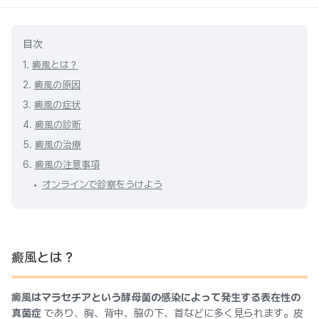
目次
1.
癜風とは？
2.
癜風の原因
3.
癜風の症状
4.
癜風の診断
5.
癜風の治療
6.
癜風の注意事項
オンラインで診察をうけよう
癜風とは？
癜風はマラセチアという酵母菌の感染によって発生する表在性の
真菌症
であり、胸、背中、脇の下、首などに多く見られます。皮