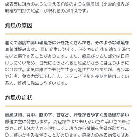
膚表面に斑点のように見える角質のような鱗屑斑（比較的境界が
明確な円形の斑点）が現れるのが特徴です。
癜風の原因
暑くて湿度が高い環境では汗をたくさんかき、そのような環境を
真菌は好みます。
夏に発生しやすく、汗をかいた後に適切に洗わ
ないと悪化することがあります。また、癜風ができた部分は日焼
けしにくいため、日光にさらされると斑点がさらに目立つように
なります。癜風は誰にでも発生する可能性がありますが、青少年
や若者、免疫力が低下した人、ステロイド剤を長期間使用してい
る人、妊婦に発生しやすいです。
癜風の症状
癜風は胸、背中、脇の下、首など、汗をかきやすく皮脂腺が多い
部位に主に発生します。
周辺部位よりも明るい色や暗い色の斑点
がさまざまな大きさで現れます。斑点から微細な角質が剥がれた
り、軽いかゆみを伴うことがあります。感染力のある病気ではあ