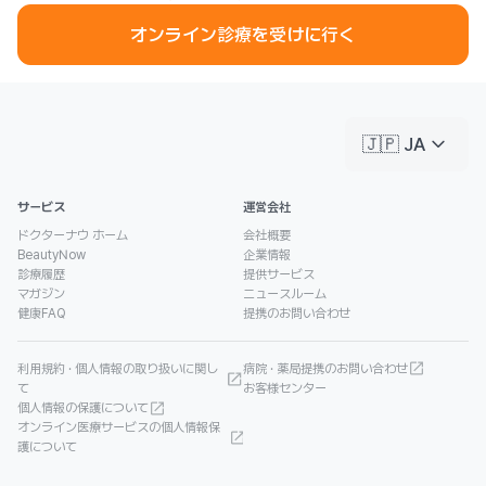
オンライン診療を受けに行く
keyboard_arrow_down
🇯🇵 JA
サービス
運営会社
ドクターナウ ホーム
会社概要
BeautyNow
企業情報
診療履歴
提供サービス
マガジン
ニュースルーム
健康FAQ
提携のお問い合わせ
利用規約 · 個人情報の取り扱いに関し
病院 · 薬局提携のお問い合わせ
て
お客様センター
個人情報の保護について
オンライン医療サービスの個人情報保
護について