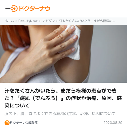
menu
ホーム
BeautyNow
マガジン
汗をたくさんかいたら、まだら模様の斑
点ができた？『癜風（でんぷう）』の症
状や治療、原因、感染について
汗をたくさんかいたら、まだら模様の斑点ができ
た？『癜風（でんぷう）』の症状や治療、原因、感
染について
脇の下、胸、首によくできる癜風の症状、治療、原因について
ドクターナウ編集部
2023.08.29