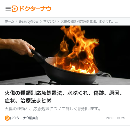
menu
ホーム
BeautyNow
マガジン
火傷の種類別応急処置法、水ぶくれ、傷
跡、原因、症状、治療法まとめ
火傷の種類別応急処置法、水ぶくれ、傷跡、原因、
症状、治療法まとめ
火傷の種類と、応急処置について詳しく説明します。
ドクターナウ編集部
2023.08.29