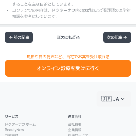
することを主な目的としています。
コンテンツの内容は、ドクターナウ内の医師および看護師の医学的
知識を参考にしています。
前の記事
目次にもどる
次の記事
風邪や目の乾きなど、自宅でお薬を受け取れる
オンライン診療を受けに行く
keyboard_arrow_down
🇯🇵 JA
サービス
運営会社
ドクターナウ ホーム
会社概要
BeautyNow
企業情報
診療履歴
提供サービス