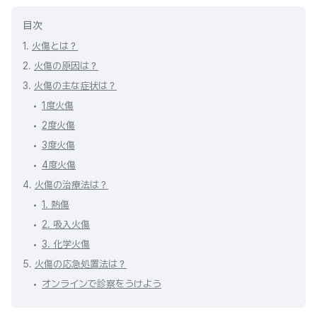
目次
1.
火傷とは？
2.
火傷の原因は？
3.
火傷の主な症状は？
1度火傷
2度火傷
3度火傷
4度火傷
4.
火傷の治療法は？
1. 熱傷
2. 吸入火傷
3. 化学火傷
5.
火傷の応急処置法は？
オンラインで診察をうけよう