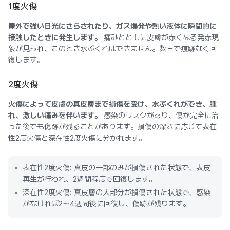
1度火傷
屋外で強い日光にさらされたり、ガス爆発や熱い液体に瞬間的に
接触したときに発生します。
痛みとともに皮膚が赤くなる発赤現
象が見られ、このとき水ぶくれはできません。数日で痕跡なく回
復します。
2度火傷
火傷によって皮膚の真皮層まで損傷を受け、水ぶくれができ、腫
れ、激しい痛みを伴います。
感染のリスクがあり、傷が完全に治
った後でも傷跡が残ることがあります。損傷の深さに応じて表在
性2度火傷と深在性2度火傷に分かれます。
表在性2度火傷: 真皮の一部のみが損傷された状態で、表皮
再生が行われ、2週間程度で回復します。
深在性2度火傷: 真皮層の大部分が損傷された状態で、感染
がなければ2～4週間後に回復し、傷跡が残ります。