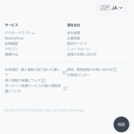
keyboard_arrow_down
🇯🇵 JA
サービス
運営会社
ドクターナウ ホーム
会社概要
BeautyNow
企業情報
診療履歴
提供サービス
マガジン
ニュースルーム
健康FAQ
提携のお問い合わせ
利用規約 · 個人情報の取り扱いに関し
病院 · 薬局提携のお問い合わせ
て
お客様センター
個人情報の保護について
オンライン医療サービスの個人情報保
護について
© 2025 DOCTORNOW Corp. All rights reserved.
相談