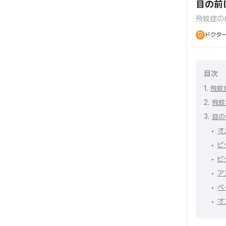
目の前
飛蚊症の
ドクタ
ー
目次
1.
飛蚊
2.
飛蚊
3.
目の
オ
ビ
ビ
ア
ベ
オ