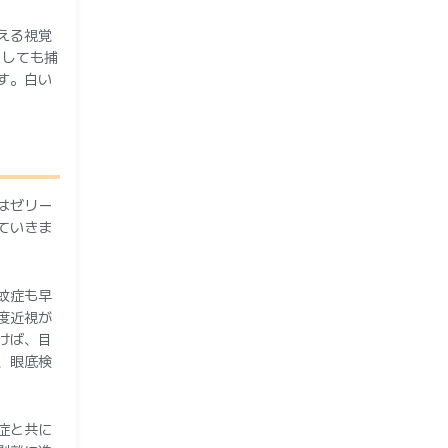
える視覚
としても捕
す。白い
はゼリー
ていきま
蚊症も早
度近視が
けば、目
、眼底検
症と共に