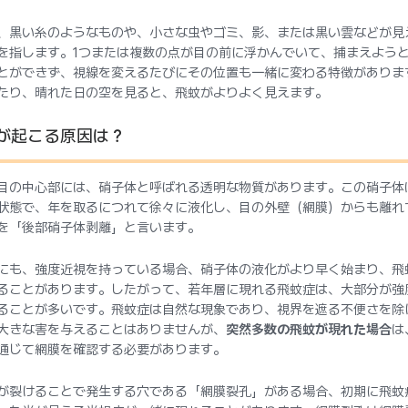
、黒い糸のようなものや、小さな虫やゴミ、影、または黒い雲などが見
を指します。1つまたは複数の点が目の前に浮かんでいて、捕まえよう
とができず、視線を変えるたびにその位置も一緒に変わる特徴がありま
たり、晴れた日の空を見ると、飛蚊がよりよく見えます。
が起こる原因は？
目の中心部には、硝子体と呼ばれる透明な物質があります。この硝子体
状態で、年を取るにつれて徐々に液化し、目の外壁（網膜）からも離れ
を「後部硝子体剥離」と言います。
にも、強度近視を持っている場合、硝子体の液化がより早く始まり、飛
ることがあります。したがって、若年層に現れる飛蚊症は、大部分が強
ることが多いです。飛蚊症は自然な現象であり、視界を遮る不便さを除
大きな害を与えることはありませんが、
突然多数の飛蚊が現れた場合
は
通じて網膜を確認する必要があります。
が裂けることで発生する穴である「網膜裂孔」がある場合、初期に飛蚊