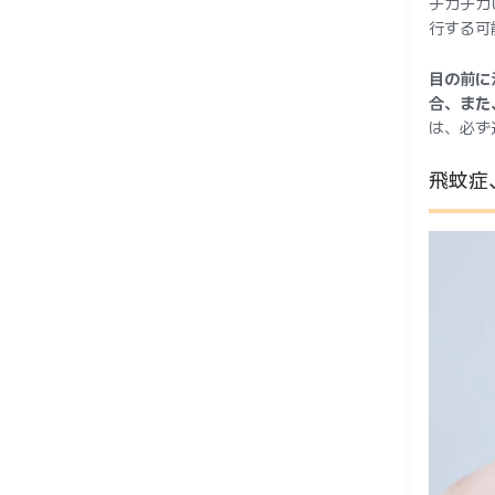
チカチカ
行する可
目の前に
合、また
は、必ず
飛蚊症