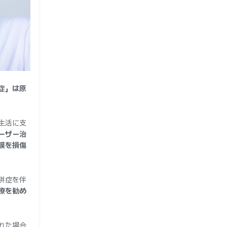
症」は原
生活に支
ーザー治
膜を損傷
併症を伴
療を勧め
れた場合