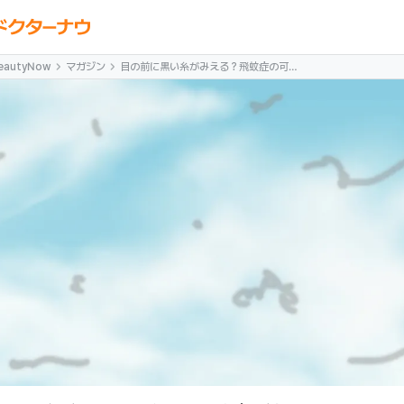
eautyNow
マガジン
目の前に黒い糸がみえる？飛蚊症の可能
性があります。