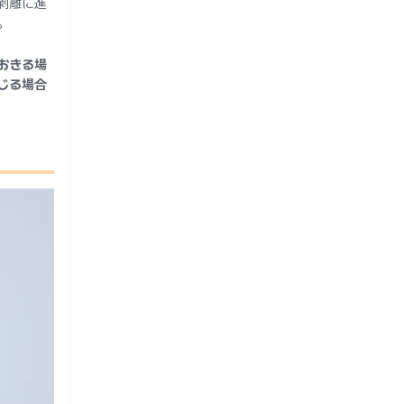
剥離に進
。
おきる場
じる場合