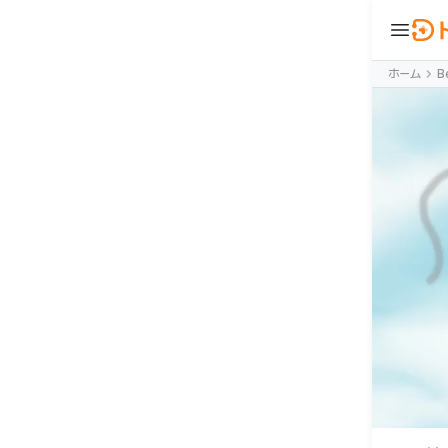
menu
ウ
BeautyNow
ホーム
B
person
ログイン
🇯🇵 JA
🇰🇷 KO
🇺🇸 EN
合わせ