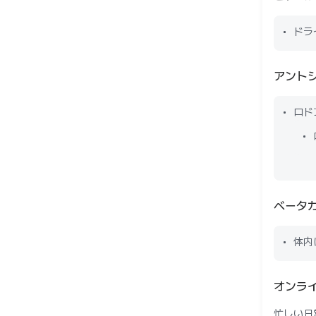
ドラ
アント
ロド
ベータ
体内
オンラ
忙しい日