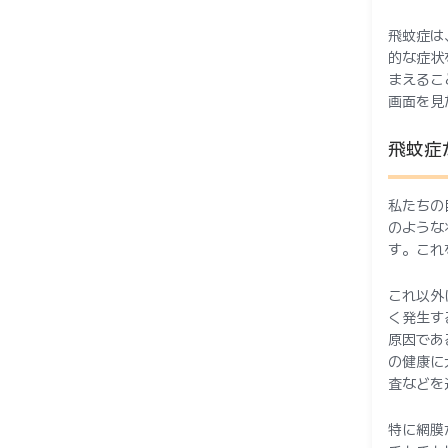
飛蚊症は
的な症状
まえるこ
画面を見
飛蚊症
私たちの
のような
す。これ
これ以外
く発生す
原因であ
の健康に
査などを
特に網膜