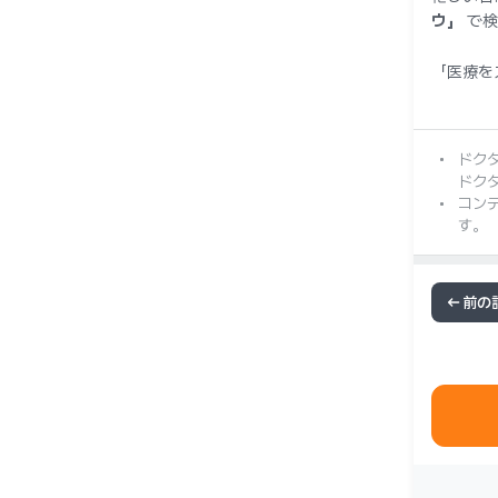
ウ」
で検
「医療を
ドク
ドク
コン
す。
前の