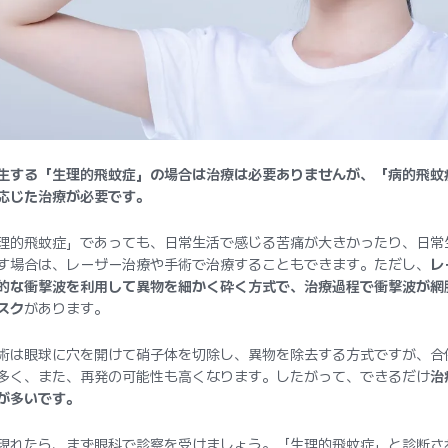
生する「生理的飛蚊症」の場合は治療は必要ありませんが、「病的飛蚊
応じた治療が必要です。
理的飛蚊症」であっても、日常生活で感じる苦痛が大きかったり、日常
す場合は、レーザー治療や手術で治療することもできます。ただし、
レ
的な衝撃波を利用して異物を細かく砕く方式で、治療過程で衝撃波が網
スク
があります。
術は眼球に穴を開けて硝子体を切除し、異物を除去する方式ですが、合
多く、また、再発の可能性も高くなります。したがって、できるだけ
治
が多いです。
現れたら、まず眼科で診察を受けましょう。「生理的飛蚊症」と診断さ