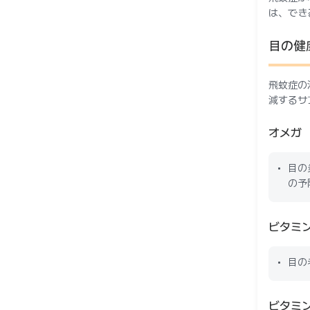
は、でき
目の健
飛蚊症の
減するサ
オメガ
目の
の予
ビタミ
目の
ビタミン