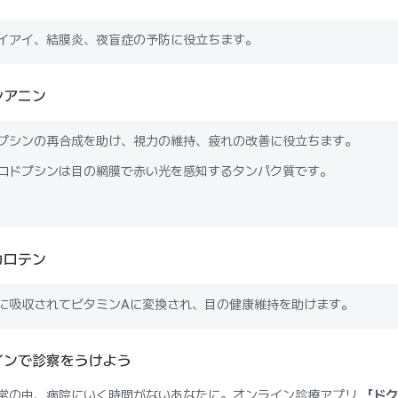
イアイ、結膜炎、夜盲症の予防に役立ちます。
シアニン
プシンの再合成を助け、視力の維持、疲れの改善に役立ちます。
ロドプシンは目の網膜で赤い光を感知するタンパク質です。
カロテン
に吸収されてビタミンAに変換され、目の健康維持を助けます。
インで診察をうけよう
常の中、病院にいく時間がないあなたに。オンライン診療アプリ
「ドク