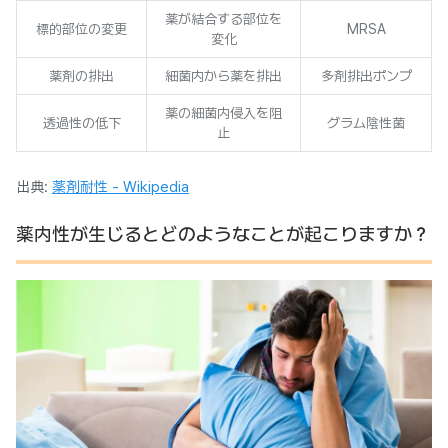
薬が結合する部位を
標的部位の変更
MRSA
変化
薬剤の排出
細菌内から薬を排出
多剤排出ポンプ
薬の細菌内侵入を阻
透過性の低下
グラム陰性菌
止
出典:
薬剤耐性 - Wikipedia
薬内性が生じるとどのようなことが起こりますか？