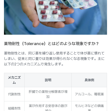
薬物耐性（Tolerance）とはどのような現象ですか？
薬物耐性とは、同じ薬を繰り返し使用することで体が薬に慣れて
しまい、従来と同じ量では効果が得られなくなる現象です。主に
以下の2つのメカニズムで発生します。
メカニズ
説明
具体例
ム
肝臓での薬物分解酵素が増
代謝耐性
アルコール、睡眠薬
加
薬が作用する受容体の数が
モルヒネなどの鎮痛
組織耐性
減少
薬