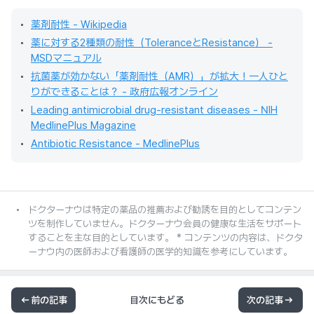
薬剤耐性 - Wikipedia
薬に対する2種類の耐性（ToleranceとResistance） -
MSDマニュアル
抗菌薬が効かない「薬剤耐性（AMR）」が拡大！一人ひと
りができることは？ - 政府広報オンライン
Leading antimicrobial drug-resistant diseases - NIH
MedlinePlus Magazine
Antibiotic Resistance - MedlinePlus
ドクターナウは特定の薬品の推薦および勧誘を目的としてコンテン
ツを制作していません。ドクターナウ会員の健康な生活をサポート
することを主な目的としています。 * コンテンツの内容は、ドクタ
ーナウ内の医師および看護師の医学的知識を参考にしています。
前の記事
目次にもどる
次の記事