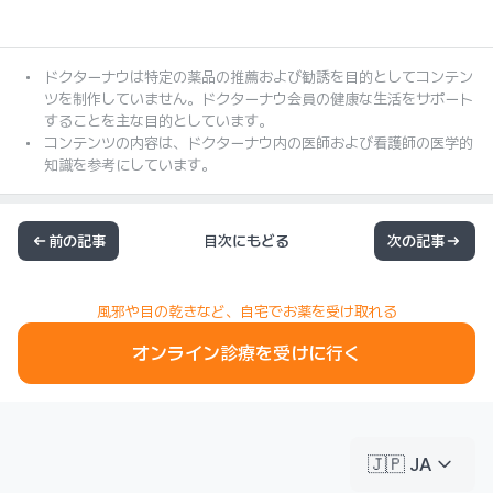
ドクターナウは特定の薬品の推薦および勧誘を目的としてコンテン
ツを制作していません。ドクターナウ会員の健康な生活をサポート
することを主な目的としています。
コンテンツの内容は、ドクターナウ内の医師および看護師の医学的
知識を参考にしています。
前の記事
目次にもどる
次の記事
風邪や目の乾きなど、自宅でお薬を受け取れる
オンライン診療を受けに行く
keyboard_arrow_down
🇯🇵 JA