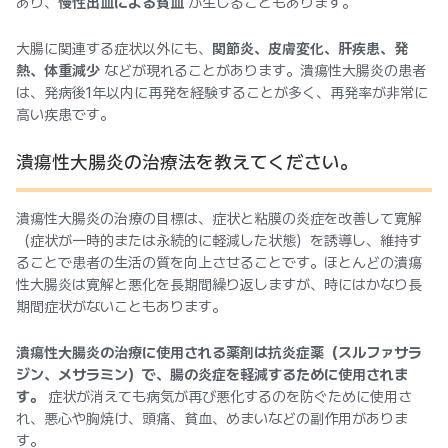
あり、
慢性出血による貧血
が生じることもあります。
大腸に関連する症状以外にも、
関節炎、皮膚変化、肝疾患、発
熱、体重減少
などが現れることがあります。潰瘍性大腸炎の患者
は、発病後1年以内に再発を経験することが多く、再発率が非常に
高い疾患です。
潰瘍性大腸炎の治療法を教えてください。
潰瘍性大腸炎の治療の目標は、症状と粘膜の炎症を改善して寛解
（症状が一時的または永続的に軽減した状態）を誘導し、維持す
ることで患者の生活の質を向上させることです。ほとんどの潰瘍
性大腸炎は寛解と悪化を長期間繰り返しますが、時にはかなり長
期間症状がないこともあります。
潰瘍性大腸炎の治療に使用される薬剤は抗炎症薬（スルファサラ
ジン、メサラミン）で、腸の炎症を軽減するために使用されま
す。
症状が消えても病気が再び悪化するのを防ぐために使用さ
れ、悪心や胸焼け、頭痛、貧血、めまいなどの副作用がありま
す。