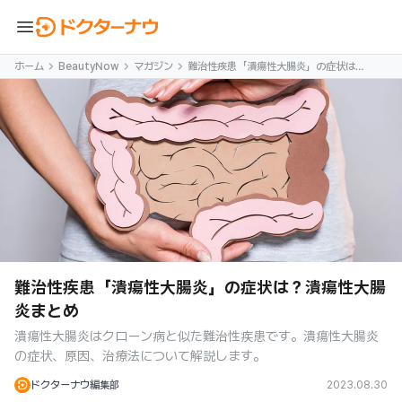
menu
ホーム
BeautyNow
マガジン
難治性疾患「潰瘍性大腸炎」の症状は？
潰瘍性大腸炎まとめ
難治性疾患「潰瘍性大腸炎」の症状は？潰瘍性大腸
炎まとめ
潰瘍性大腸炎はクローン病と似た難治性疾患です。潰瘍性大腸炎
の症状、原因、治療法について解説します。
ドクターナウ編集部
2023.08.30