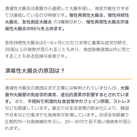
潰瘍性大腸炎は直腸から連続して大腸を侵し、病変が散在せず全
てが連結しているのが特徴です。
慢性再発性大腸炎、慢性持続性
大腸炎、急性劇症大腸炎
の3種類があり、
慢性再発性大腸炎が潰
瘍性大腸炎の95%を占めます。
急性持続性大腸炎は5〜6ヶ月にわたり非常に重篤な症状が続き、
39度以上の発熱が見られることもあり、発症後数週間以内に死亡
することもある危険な疾患です。
潰瘍性大腸炎の原因は？
潰瘍性大腸炎の原因はまだ正確には解明されていませんが、
大腸
菌や大腸壁の免疫学的異常、遺伝的要素が影響するとされていま
す。
また、
不規則で刺激的な食習慣やカフェイン摂取、ストレス
なども関連しています。最近では生活習慣の欧米化により、韓国
や日本などの東洋でも発病率が急増しています。ほぼ全年齢層で
比較的均一な発病傾向を示し、20〜30代で若干高い発病率が見ら
れます。