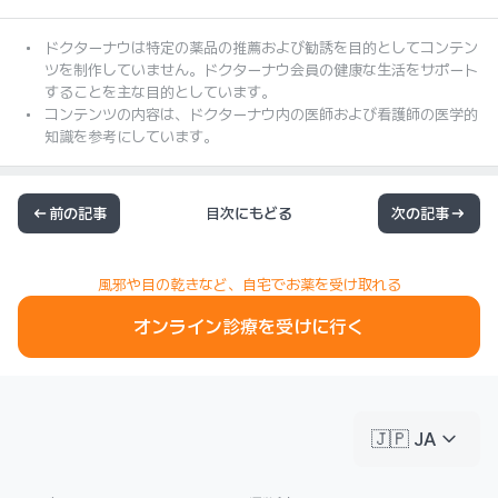
ドクターナウは特定の薬品の推薦および勧誘を目的としてコンテン
ツを制作していません。ドクターナウ会員の健康な生活をサポート
することを主な目的としています。
コンテンツの内容は、ドクターナウ内の医師および看護師の医学的
知識を参考にしています。
前の記事
目次にもどる
次の記事
風邪や目の乾きなど、自宅でお薬を受け取れる
オンライン診療を受けに行く
keyboard_arrow_down
🇯🇵 JA