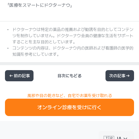
「医療をスマートにドクターナウ」
ドクターナウは特定の薬品の推薦および勧誘を目的としてコンテン
ツを制作していません。ドクターナウ会員の健康な生活をサポート
することを主な目的としています。
コンテンツの内容は、ドクターナウ内の医師および看護師の医学的
知識を参考にしています。
前の記事
目次にもどる
次の記事
風邪や目の乾きなど、自宅でお薬を受け取れる
オンライン診療を受けに行く
keyboard_arrow_down
🇯🇵 JA