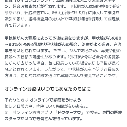
検査（サイログロブリン）、放射性同位元素ヨウ素全身スキャ
ン、超音波検査などが行われます。
甲状腺がんは細胞検査で確定
診断され、細胞検査では、細い注射針を甲状腺に挿入して細胞を
吸引するか、組織検査用の太い針で甲状腺細胞を採取して病理検
査を行います。
甲状腺がんの種類によって予後は異なりますが、甲状腺がんの80
～90％を占める乳頭状甲状腺がんの場合、治療がよく進み、完治
率も高いとされています。
ただし、がんであるため、再発や他の
臓器への転移の可能性があります。特に肺や骨など全身の各臓器
にがんが広がった場合、首に限局している場合よりも予後が良く
ないとされています。したがって、甲状腺がんを予防する最良の
方法は、定期的な検診を通じて早期にがんを発見することです。
オンライン診療はいつでもあなたのそばに
不安なときは
オンラインで診察をうけよう
忙しい日常の中、病院にいく時間がないあなた
に。オンライン診療アプリ
「ドクターナウ」
で検索。
専門の医療
スタッフがいつでも皆さんを待っています。