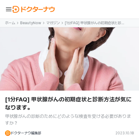
menu
ホーム
BeautyNow
マガジン
[1分FAQ] 甲状腺がんの初期症状と診断
方法が気になります。
[1分FAQ] 甲状腺がんの初期症状と診断方法が気に
なります。
甲状腺がんの診断のためにどのような検査を受ける必要がありま
すか？
ドクターナウ編集部
2023.10.18